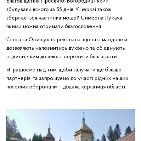
Благовіщення Пресвятої Богородиці, який
збудували всього за 55 днів. У церкві також
зберігається частинка мощей Симеона Лукача,
якими можна отримати благословення.
Світлана Онищук переконана, що такі мандрівки
дозволяють наповнитись духовно та об’єднують
родини, яким довелось пережити біль втрати.
«Працюємо над тим, щоби залучати ще більше
партнерів, та запрошуємо до участі рідних наших
полеглих оборонців», - додала керівниця області.