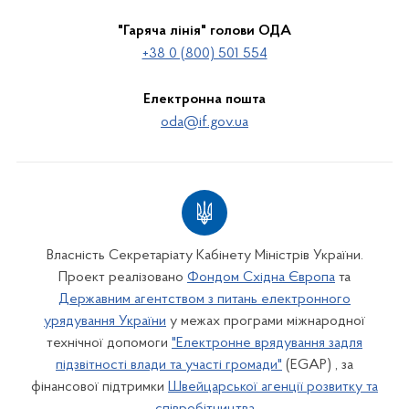
"Гаряча лінія" голови ОДА
+38 0 (800) 501 554
Електронна пошта
oda@if.gov.ua
Власність Секретаріату Кабінету Міністрів України.
Проект реалізовано
Фондом Східна Європа
та
Державним агентством з питань електронного
урядування України
у межах програми міжнародної
технічної допомоги
"Електронне врядування задля
підзвітності влади та участі громади"
(EGAP) , за
фінансової підтримки
Швейцарської агенції розвитку та