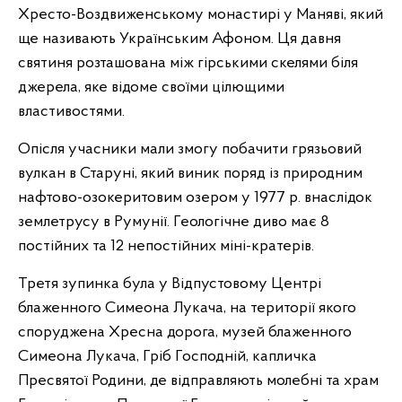
Хресто-Воздвиженському монастирі у Маняві, який
ще називають Українським Афоном. Ця давня
святиня розташована між гірськими скелями біля
джерела, яке відоме своїми цілющими
властивостями.
Опісля учасники мали змогу побачити грязьовий
вулкан в Старуні, який виник поряд із природним
нафтово-озокеритовим озером у 1977 р. внаслідок
землетрусу в Румунії. Геологічне диво має 8
постійних та 12 непостійних міні-кратерів.
Третя зупинка була у Відпустовому Центрі
блаженного Симеона Лукача, на території якого
споруджена Хресна дорога, музей блаженного
Симеона Лукача, Гріб Господній, капличка
Пресвятої Родини, де відправляють молебні та храм