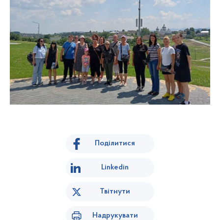
Поділитися
Linkedin
Твітнути
Надрукувати