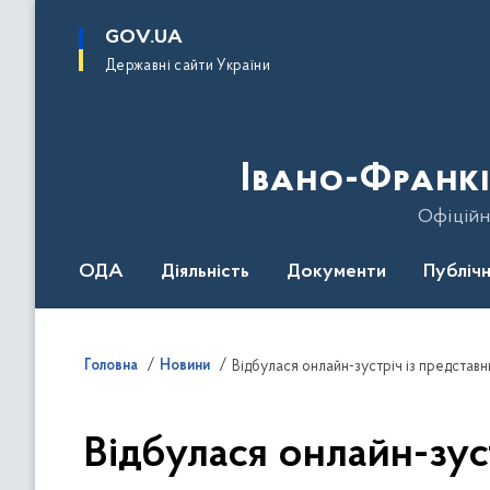
до
основного
GOV.UA
вмісту
Державні сайти України
Івано-Франкі
Офіційн
ОДА
Діяльність
Документи
Публічн
Головна
Новини
Відбулася онлайн-зустріч із представ
Відбулася онлайн-зус