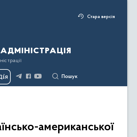
Стара версія
адміністрація
ністрації
Пошук
аїнсько-американської