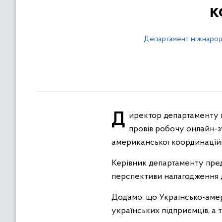
к
Департамент міжнародн
Директор департаменту міжнародного співробітництва та євроінтеграції громад ОДА Олександр Зрайко
провів робочу онлайн-з
американської координацій
Керівник департаменту предс
перспективи налагодження д
Додамо, що Українсько-амер
українських підприємців, а 