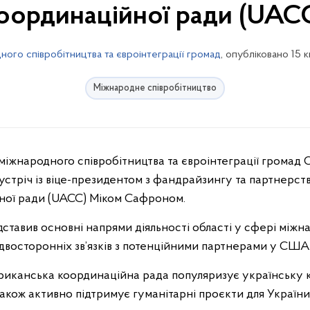
оординаційної ради (UAC
ого співробітництва та євроінтеграції громад
, опубліковано 15 
Міжнародне співробітництво
устріч із віце-президентом з фандрайзингу та партнерст
ної ради (UACC) Міком Сафроном.
тавив основні напрями діяльності області у сфері міжнар
восторонніх зв’язків з потенційними партнерами у США
иканська координаційна рада популяризує українську ку
також активно підтримує гуманітарні проєкти для України