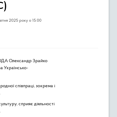
C)
квітня 2025 року о 15:00
ва Українсько-
одної співпраці, зокрема і
.
льтуру, сприяє діяльності
.