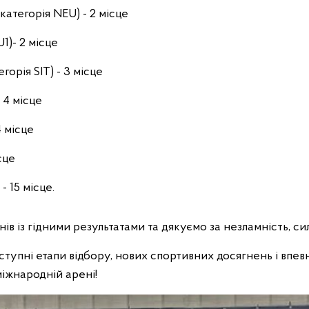
атегорія NEU) - 2 місце
U1)- 2 місце
горія SIT) - 3 місце
- 4 місце
4 місце
ісце
- 15 місце.
в із гідними результатами та дякуємо за незламність, си
тупні етапи відбору, нових спортивних досягнень і впев
міжнародній арені!