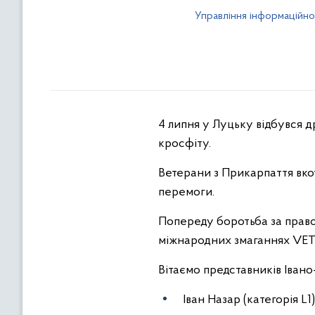
Управління інформаційно
4 липня у Луцьку відбувся д
кросфіту.
Ветерани з Прикарпаття вко
перемоги.
Попереду боротьба за право 
міжнародних змаганнях VETE
Вітаємо представників Іван
Іван Назар (категорія L1