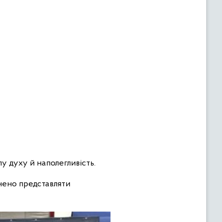
лу духу й наполегливість.
нено представляти