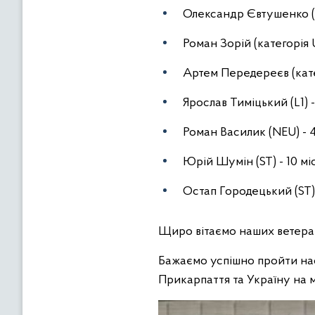
Олександр Євтушенко (к
Роман Зорій (категорія 
Артем Передереєв (кате
Ярослав Тиміцький (L1) 
Роман Василик (NEU) - 
Юрій Шумін (ST) - 10 м
Остап Городецький (ST) 
Щиро вітаємо наших ветерані
Бажаємо успішно пройти нас
Прикарпаття та Україну на 