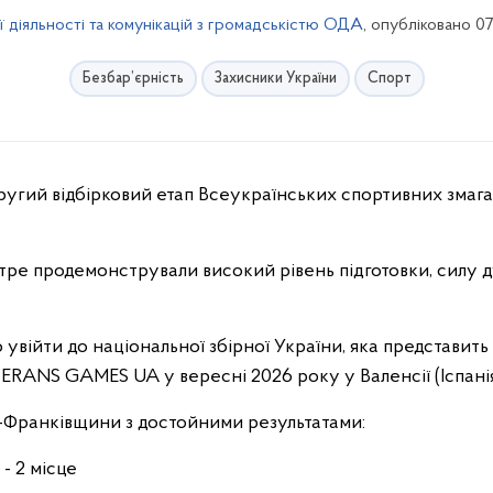
ї діяльності та комунікацій з громадськістю ОДА
, опубліковано 0
Безбар’єрність
Захисники України
Спорт
ругий відбірковий етап Всеукраїнських спортивних змаган
тре продемонстрували високий рівень підготовки, силу д
увійти до національної збірної України, яка представит
RANS GAMES UA у вересні 2026 року у Валенсії (Іспані
о-Франківщини з достойними результатами:
) - 2 місце