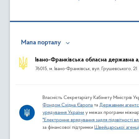
Мапа порталу
Івано-Франківська обласна державна а
76015, м. Івано-Франківськ, вул. Грушевського, 21
Власність Секретаріату Кабінету Міністрів У
Фондом Східна Європа
та
Державним агентс
урядування України
у межах програми міжнар
"Електронне врядування задля підзвітності вл
за фінансової підтримки
Швейцарської агенції