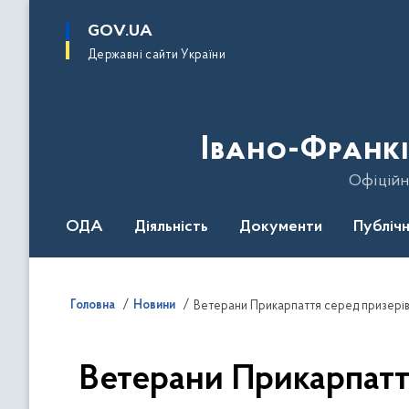
до
основного
GOV.UA
вмісту
Державні сайти України
Івано-Франкі
Офіційн
ОДА
Діяльність
Документи
Публічн
Головна
Новини
Ветерани Прикарпаття серед призерів
Ветерани Прикарпаття