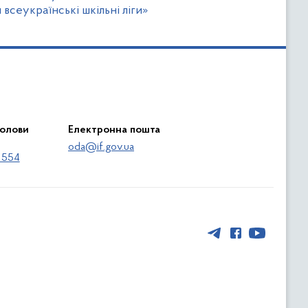
ч всеукраїнські шкільні ліги»
голови
Електронна пошта
oda@if.gov.ua
 554