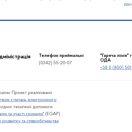
плі
Телефон приймальні
"Гаряча лінія" 
дміністрація
ОДА
(0342) 55-20-07
+38 0 (800) 501
країни. Проект реалізовано
твом з питань електронного
одної технічної допомоги
ади та участі громади"
(EGAP) ,
 розвитку та співробітництва