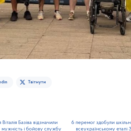
edin
Твітнути
Віталія Базіва відзначили
6 перемог здобули шкільн
 мужність і бойову службу
всеукраїнському етапі 3