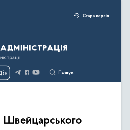
Стара версія
адміністрація
ністрації
Пошук
ми Швейцарського