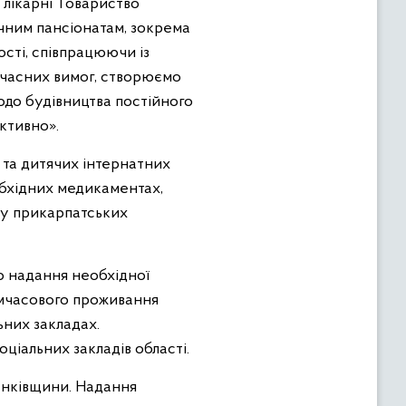
і лікарні Товариство
ичним пансіонатам, зокрема
ості, співпрацюючи із
учасних вимог, створюємо
щодо будівництва постійного
ктивно».
 та дитячих інтернатних
еобхідних медикаментах,
ку прикарпатських
 надання необхідної
имчасового проживання
ьних закладах.
іальних закладів області.
анківщини. Надання