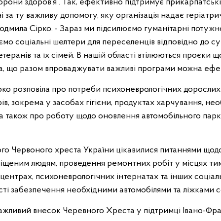
хорони здоров’я . Так, ефективно підтримує прикарпатськ
 за ту важливу допомогу, яку організація надає геріатр
юдмила Сірко. - Зараз ми підсилюємо гуманітарні потужн
ємо соціальні шелтери для переселенців відповідно до с
етеранів та їх сімей. В нашій області втілюються проєки 
на, що разом впроваджувати важливі програми можна ефе
ірко розповіла про потреби психоневрологічних дорослих
рів, зокрема у засобах гігієни, продуктах харчування, н
, а також про роботу щодо оновлення автомобільного пар
о Червоного хреста України цікавилися питаннями щодо
іщеним людям, проведення ремонтних робіт у місцях т
центрах, психоневрологічних інтернатах та інших соціал
і забезпечення необхідними автомобілями та ліжками соц
ажливий внесок Черевного Хреста у підтримці Івано-Фр