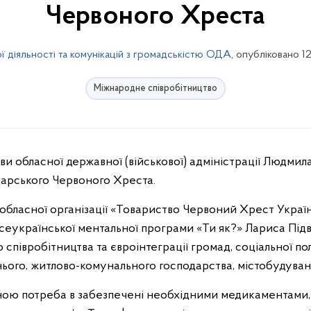
Червоного Хреста
ї діяльності та комунікацій з громадськістю ОДА
, опубліковано 12
Міжнародне співробітництво
арського Червоного Хреста.
а обласної організації «Товариство Червоний Хрест Украї
сеукраїнської ментальної програми «Ти як?» Лариса Підв
співробітництва та євроінтеграції громад, соціальної пол
нього, житлово-комунального господарства, містобудуван
ьною потреба в забезпечені необхідними медикаментами