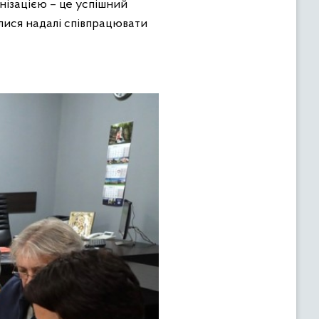
анізацією – це успішний
лися надалі співпрацювати