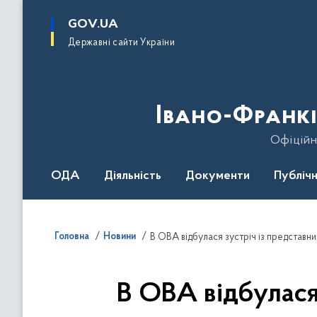
до
основного
GOV.UA
вмісту
Державні сайти України
Івано-Франкі
Офіційн
ОДА
Діяльність
Документи
Публічн
Головна
Новини
В ОВА відбулася зустріч із представ
В ОВА відбулася