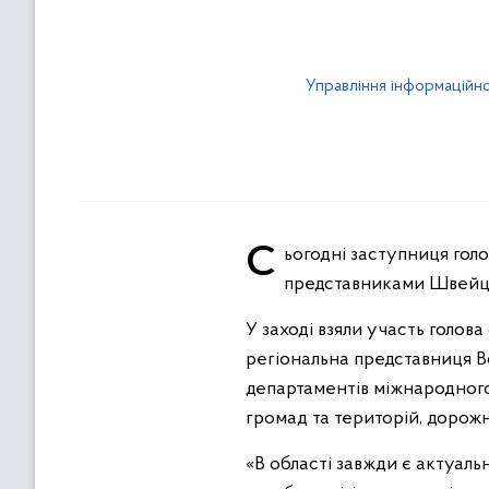
Управління інформаційно
Сьогодні заступниця голови обласної державної (військової) адміністрації Людмила Сірко зустрілася із
представниками Швейц
У заході взяли участь голов
регіональна представниця В
департаментів міжнародного 
громад та територій, дорож
«В області завжди є актуал