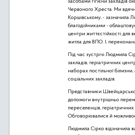
засобами гігієни закладів о
Червоного Хреста. Ми вдячні
Коршівському, - зазначила Л
благодійниками - облаштову
центри життєстійкості для в
житла для ВПО. І, перекона
Під час зустрічі Людмила С
закладів, геріатричних цент
наборах постільної білизни
соціальних закладів.
Представники Швейцарськог
допомоги внутрішньо перем
переселенців, геріатричних 
Обговорювалися й можливост
Людмила Сірко відзначила в