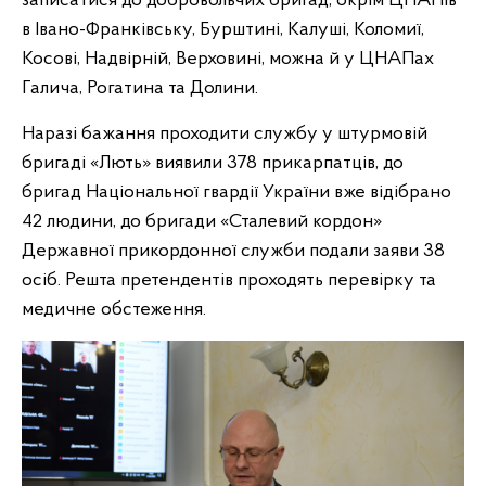
записатися до добровольчих бригад, окрім ЦНАПів
в Івано-Франківську, Бурштині, Калуші, Коломиї,
Косові, Надвірній, Верховині, можна й у ЦНАПах
Галича, Рогатина та Долини.
Наразі бажання проходити службу у штурмовій
бригаді «Лють» виявили 378 прикарпатців, до
бригад Національної гвардії України вже відібрано
42 людини, до бригади «Сталевий кордон»
Державної прикордонної служби подали заяви 38
осіб. Решта претендентів проходять перевірку та
медичне обстеження.