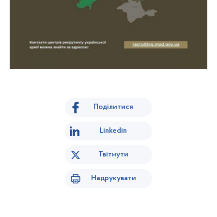
Поділитися
Linkedin
Твітнути
Надрукувати