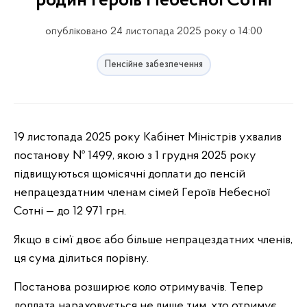
родин Героїв Небесної Сотні
опубліковано 24 листопада 2025 року о 14:00
Пенсійне забезпечення
19 листопада 2025 року Кабінет Міністрів ухвалив
постанову № 1499, якою з 1 грудня 2025 року
підвищуються щомісячні доплати до пенсій
непрацездатним членам сімей Героїв Небесної
Сотні — до 12 971 грн.
Якщо в сім’ї двоє або більше непрацездатних членів,
ця сума ділиться порівну.
Постанова розширює коло отримувачів. Тепер
доплата нараховується не лише тим, хто отримує