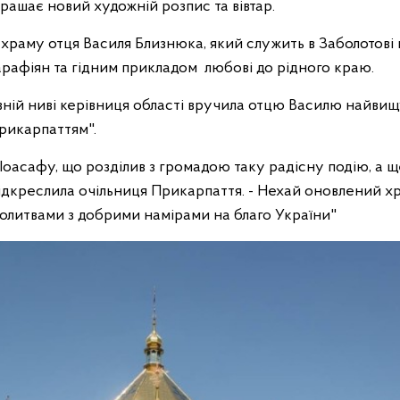
ашає новий художній розпис та вівтар.
я храму отця Василя Близнюка, який служить в Заболотові
арафіян та гідним прикладом любові до рідного краю.
ній ниві керівниця області вручила отцю Василю найвищ
рикарпаттям".
асафу, що розділив з громадою таку радісну подію, а щ
підкреслила очільниця Прикарпаття. - Нехай оновлений х
литвами з добрими намірами на благо України"