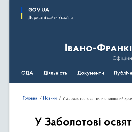
до
основного
GOV.UA
вмісту
Державні сайти України
Івано-Франкі
Офіційн
ОДА
Діяльність
Документи
Публічн
Головна
Новини
У Заболотові освятили оновлений хра
У Заболотові освя