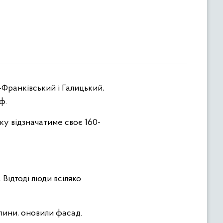
аф.
ку відзначатиме своє 160-
Відтоді люди всіляко
лини, оновили фасад.