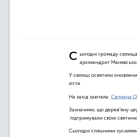
Сьогодні громаду селища Заболотів у величній молитві об'єднав митрополит Івано-Франківський і Галицький,
архімандрит Манявсько
У селищі освятили оновлени
ліття.
На
захід завітала
Світлана 
Зазначимо, що дерев'яну цер
підтримували свою святиню
Сьогодні спільними зусилля