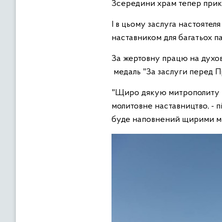
Зсередини храм тепер прикр
І в цьому заслуга настоятел
наставником для багатьох п
За жертовну працю на духов
медаль "За заслуги перед П
"Щиро дякую митрополиту Іо
молитовне наставництво, - 
буде наповнений щирими мо