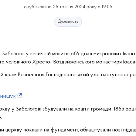
опубліковано 26 травня 2024 року о 19:05
Духовність
го чоловічого Хресто- Воздвиженського монастиря Іоас
й храм Вознесіння Господнього, який уже наступного ро
Онищук
.
кву у Заболотові збудували на кошти громади 1865 році. 
.
ми церкву поклали на фундамент, облаштували нові підва