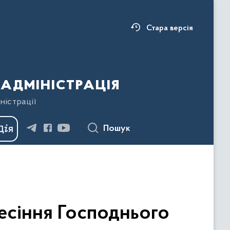
Стара версія
адміністрація
ністрації
Пошук
есіння Господнього