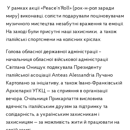
У рамках акції «Peace’n’Roll» (рок-н-рол заради
миру) виконавці, солісти подарували поціновувачам
музичного мистецтва незабутні враження та емоції.
На заході були присутні наші захисники, а також
італійські спортсмени на колісних кріслах.
Голова обласної державної адміністрації –
начальниця обласної військової адміністрації
Світлана Онищук подякувала Президенту
італійської асоціації Anteas Alessandria Лучано
Картолано за ініціативу, а також Івано-Франківській
Архієпархії УГКЦ — за сприяння в організації
вечора. Очільниця Прикарпаття висловила
вдячність італійським друзям за підтримку та
солідарність, а українським захисникам і
захисницям — за можливість жити й працювати на