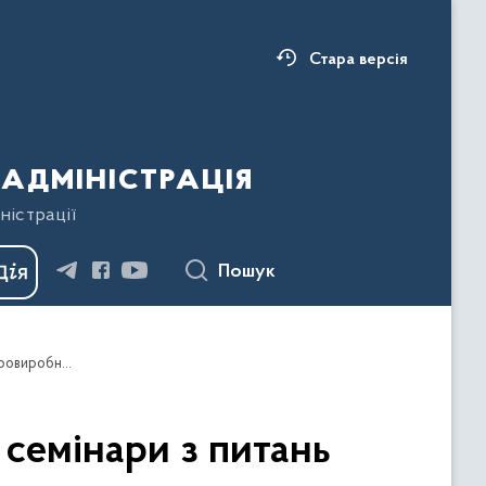
Стара версія
адміністрація
ністрації
Пошук
У територіальних громадах продовжуються семінари з питань фінансової підтримки сільськогосподарських товаровиробників
семінари з питань