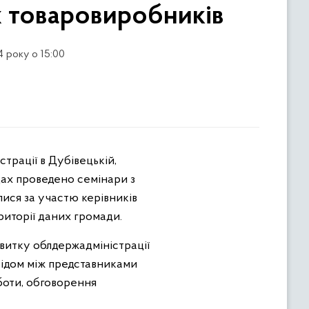
х товаровиробників
4 року о 15:00
дах проведено семінари з
лися за участю керівників
риторії даних громади.
витку облдержадміністрації
свідом між представниками
боти, обговорення