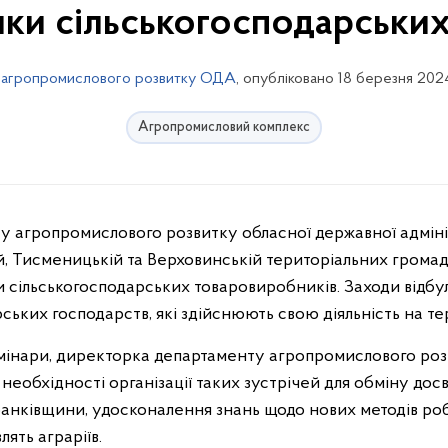
мки сільськогосподарськи
 агропромислового розвитку ОДА
, опубліковано 18 березня 202
Агропромисловий комплекс
й, Тисменицькій та Верховинській територіальних грома
и сільськогосподарських товаровиробників. Заходи відбу
ьких господарств, які здійснюють свою діяльність на те
мінари, директорка департаменту агропромислового роз
необхідності організації таких зустрічей для обміну до
анківщини, удосконалення знань щодо нових методів ро
лять аграріїв.