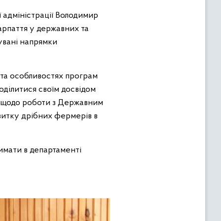
 адміністрації Володимир
арпаття у державних та
увані напрямки
 та особливостях програм
оділитися своїм досвідом
ку щодо роботи з Державним
витку дрібних фермерів в
имати в департаменті