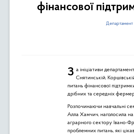
фінансової підтри
Департамент
За ініціативи департаменту агропромислового розвитку обласної державної адміністрації в Дубівецькій,
Снятинській, Коршівські
питань фінансової підтримк
дрібних та середніх фермерс
Розпочинаючи навчальні се
Алла Хамчич, наголосила на 
аграрного сектору Івано-Фр
проблемних питань, які цікав