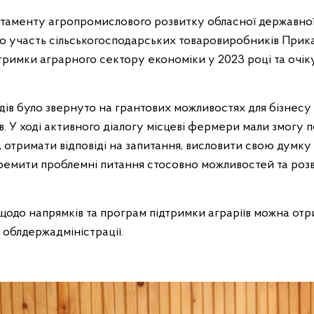
таменту агропромислового розвитку обласної державної
ро участь сільськогосподарських товаровиробників Прик
римки аграрного сектору економіки у 2023 році та очік
одів було звернуто на грантових можливостях для бізнесу
 У ході активного діалогу місцеві фермери мали змогу п
х, отримати відповіді на запитання, висловити свою дум
ремити проблемні питання стосовно можливостей та роз
щодо напрямків та програм підтримки аграріїв можна отр
облдержадміністрації.