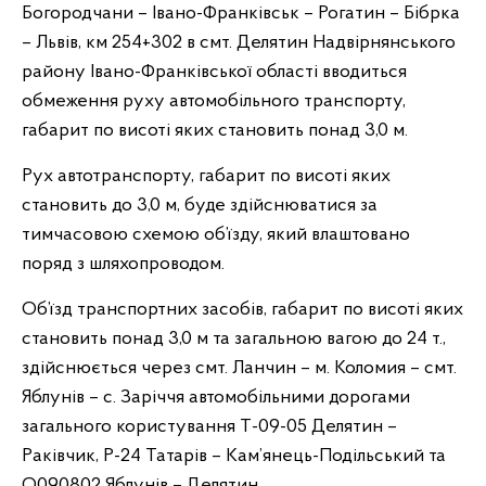
Богородчани – Івано-Франківськ – Рогатин – Бібрка
– Львів, км 254+302 в смт. Делятин Надвірнянського
району Івано-Франківської області вводиться
обмеження руху автомобільного транспорту,
габарит по висоті яких становить понад 3,0 м.
Рух автотранспорту, габарит по висоті яких
становить до 3,0 м, буде здійснюватися за
тимчасовою схемою об’їзду, який влаштовано
поряд з шляхопроводом.
Об’їзд транспортних засобів, габарит по висоті яких
становить понад 3,0 м та загальною вагою до 24 т.,
здійснюється через смт. Ланчин – м. Коломия – смт.
Яблунів – с. Заріччя автомобільними дорогами
загального користування Т-09-05 Делятин –
Раківчик, Р-24 Татарів – Кам’янець-Подільський та
О090802 Яблунів – Делятин.