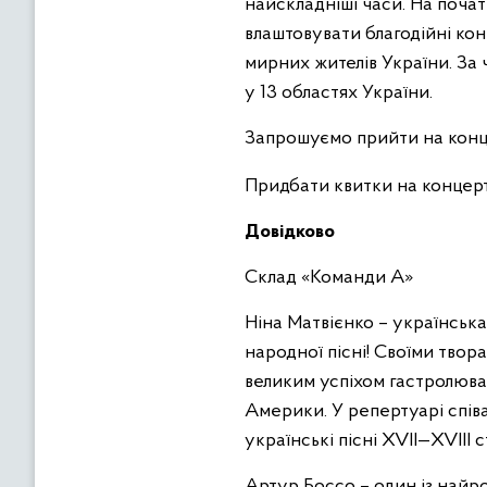
найскладніші часи. На поча
влаштовувати благодійні кон
мирних жителів України. За
у 13 областях України.
Запрошуємо прийти на конце
Придбати квитки на концерт
Довідково
Склад «Команди А»
Ніна Матвієнко – українська
народної пісні! Своїми твора
великим успіхом гастролювала
Америки. У репертуарі співа
українські пісні XVII—XVIII с
Артур Боссо – один із найр