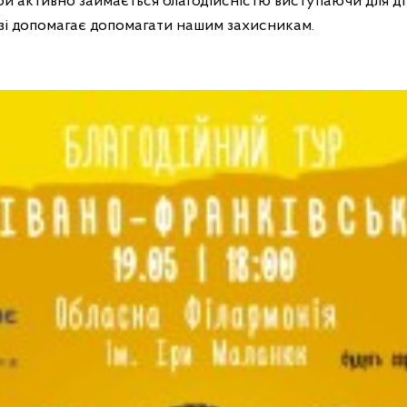
'єри активно займається благодійсністю виступаючи для д
азі допомагає допомагати нашим захисникам.