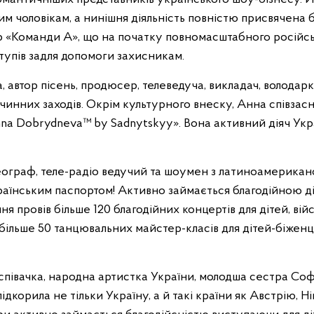
м чоловікам, а нинішня діяльність повністю присвячена б
р «Команди А», що на початку повномасштабного російсь
ступів задля допомоги захисникам.
 автор пісень, продюсер, телеведуча, викладач, володарка
чинних заходів. Окрім культурного внеску, Анна співзас
a Dobrydneva™ by Sadnytskyy». Вона активний діяч Укр
еограф, теле-радіо ведучий та шоумен з латиноамерикан
раїнським паспортом! Активно займається благодійною ді
 провів більше 120 благодійних концертів для дітей, вій
льше 50 танцювальних майстер-класів для дітей-біженців я
співачка, народна артистка України, молодша сестра Соф
підкорила не тільки Україну, а й такі країни як Австрію, 