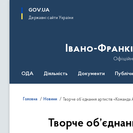
до
основного
GOV.UA
вмісту
Державні сайти України
Івано-Франкі
Офіційн
ОДА
Діяльність
Документи
Публічн
Головна
Новини
Творче об’єднання артистів «Команда А
Творче об’єднан