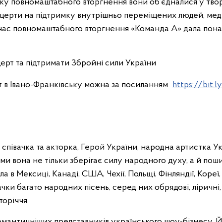
тку повномаштабного вторгнення вони об’єдналися у тво
церти на підтримку внутрішньо переміщених людей, медикі
 час повномаштабного вторгнення «Команда А» дала понад
рт та підтримати Збройні сили України
 в Івано-Франківську можна за посиланням
https://bit.
 співачка та акторка, Герой України, народна артистка У
ми вона не тільки зберігає силу народного духу, а й поши
 в Мексиці, Канаді, США, Чехії, Польщі, Фінляндії, Кореї,
чки багато народних пісень, серед них обрядові, ліричні,
торіччя.
омантичніших представників українського шоу-бізнесу. Йо