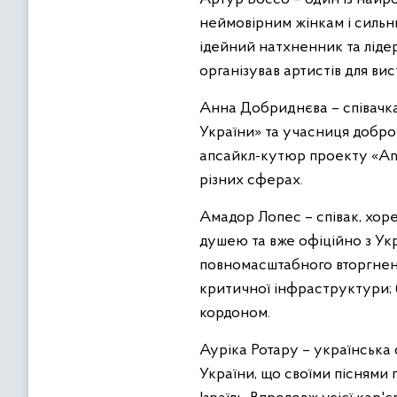
неймовірним жінкам і сильни
ідейний натхненник та ліде
організував артистів для ви
Анна Добриднєва – співачка,
України» та учасниця добро
апсайкл-кутюр проекту «Ann
різних сферах.
Амадор Лопес – співак, хор
душею та вже офіційно з Ук
повномасштабного вторгнення
критичної інфраструктури; бі
кордоном.
Ауріка Ротару – українська 
України, що своїми піснями 