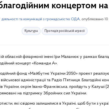
 благодійним концертом на
 діяльності та комунікацій з громадськістю ОДА
, опубліковано 10
Культура
Протидія російській агресії
кій обласній філармонії імені Іри Маланюк у рамках благ
одійний концерт «Команди А».
годійний фонд «Майбутнє України 2050» проект реалізує
військової адміністрації та Радіо П’ятниця. Благодійні к
в України, окрім Івано-Франківська, пройдуть у Калуші (2
прямовані на підтримку Збройних сил України.
тисти, які свідомо залишилися в Україні, щоб бути з укр