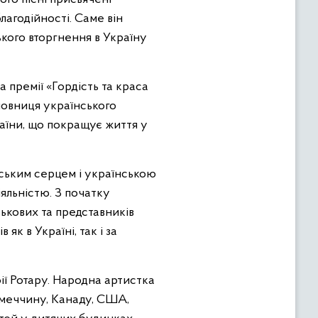
лагодійності. Саме він
кого вторгнення в Україну
 премії «Гордість та краса
новниця українського
аїни, що покращує життя у
ським серцем і українською
яльністю. З початку
ськових та представників
к в Україні, так і за
ії Ротару. Народна артистка
Німеччину, Канаду, США,