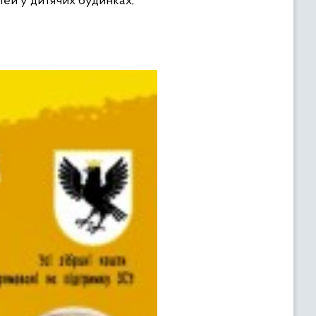
ітей у дитячих будинках,