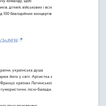
рчу команду, щоб
в, діткей, військових і всіх
 100 благодійних концертів
ly/3nJN1Yd
країни, українська душа
рює його у світі. Артистка з
 Франції, країнах Латинської
 гумористичні, пісні-балади,
го пісні присвячені