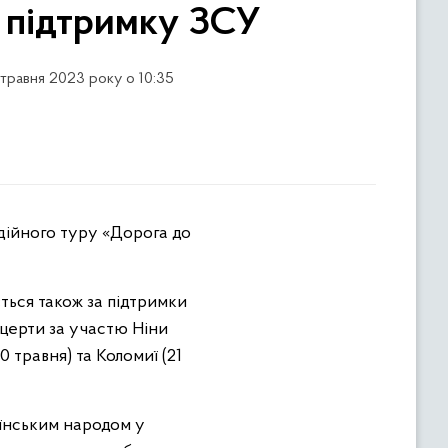
 підтримку ЗСУ
 травня 2023 року о 10:35
одійного туру «Дорога до
ться також за підтримки
онцерти за участю Ніни
0 травня) та Коломиї (21
аїнським народом у