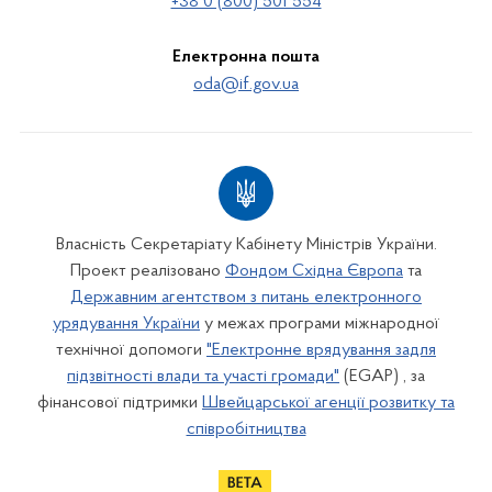
+38 0 (800) 501 554
Електронна пошта
oda@if.gov.ua
Власність Секретаріату Кабінету Міністрів України.
Проект реалізовано
Фондом Східна Європа
та
Державним агентством з питань електронного
урядування України
у межах програми міжнародної
технічної допомоги
"Електронне врядування задля
підзвітності влади та участі громади"
(EGAP) , за
фінансової підтримки
Швейцарської агенції розвитку та
співробітництва