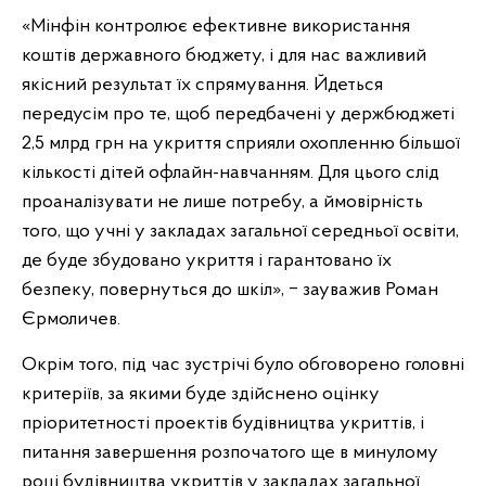
«Мінфін контролює ефективне використання
коштів державного бюджету, і для нас важливий
якісний результат їх спрямування. Йдеться
передусім про те, щоб передбачені у держбюджеті
2,5 млрд грн на укриття сприяли охопленню більшої
кількості дітей офлайн-навчанням. Для цього слід
проаналізувати не лише потребу, а ймовірність
того, що учні у закладах загальної середньої освіти,
де буде збудовано укриття і гарантовано їх
безпеку, повернуться до шкіл», ‒ зауважив Роман
Єрмоличев.
Окрім того, під час зустрічі було обговорено головні
критеріїв, за якими буде здійснено оцінку
пріоритетності проектів будівництва укриттів, і
питання завершення розпочатого ще в минулому
році будівництва укриттів у закладах загальної