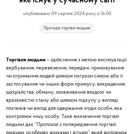
яке існує у сучасному світі
опубліковано 09 серпня 2024 року о 16:00
Протидія торгівлі людьми
Торгівля людьми
– здійснення з метою експлуатації
вербування, перевезення, передачі, приховування
чи отримання людей шляхом погрози силою або її
застосування чи інших форм примусу, викрадення,
шахрайства, обману, зловживання владою чи
вразливістю стану або шляхом підкупу у вигляді
платежів чи вигод для одержання згоди особи, яка
контролює іншу особу. Таке визначення торгівлі
людьми дає ”Протокол з попередження торгівлі
людьми, особливо жінками і дітьми”, який доповнює