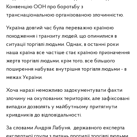
Конвенцію ООН про боротьбу з
транснаціональною організованою злочинністю.
Україна довгий час була переважно країною
походження і транзиту людей, що опинилися в
ситуації торгівлі людьми. Однак, в останні роки
наша країна все частіше стає країною призначення
жертв торгівлі людьми, крім того, все більшого
поширення набуває внутрішня торгівля людьми - в
межах України.
Хоча наразі неможливо задокументувати факти
злочину на окупованих територіях, але зафіксовані
випадки дозволять у майбутньому притягнути
кривдників до відповідальності.
За словами Андрія Лабуня, державного експерта
експертної групи з питань протидії торгівлі людьми,