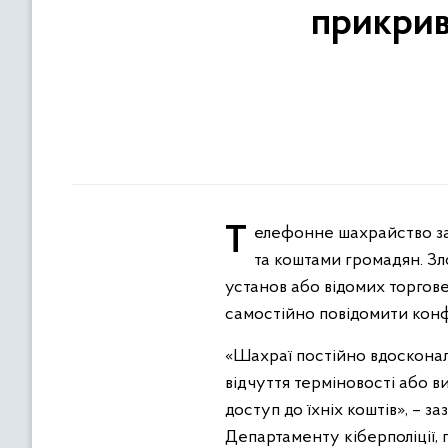
прикрив
Телефонне шахрайство залишається одним із найпоширеніших способів заволодіння персональними даними
та коштами громадян. З
установ або відомих торгов
самостійно повідомити кон
«Шахраї постійно вдосконалю
відчуття терміновості або в
доступ до їхніх коштів», – з
Департаменту кіберполіції, 