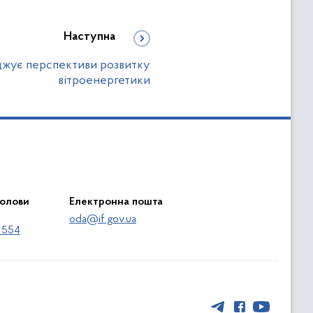
Наступна
джує перспективи розвитку
вітроенергетики
голови
Електронна пошта
oda@if.gov.ua
 554