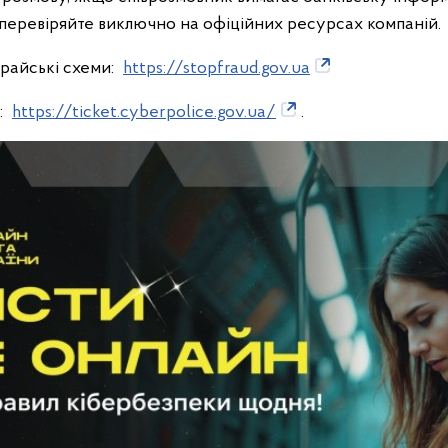
ї перевіряйте виключно на офіційних ресурсах компаній.
храйські схеми:
https://stopfraud.gov.ua
:
https://ticket.cyberpolice.gov.ua/
.