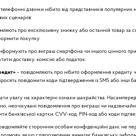
телефонні дзвінки нібито від представників популярних м
их сценаріїв:
мляють про ексклюзивну знижку або останній товар за с
ормити покупку.
інформують про виграш смартфона чи іншого цінного приз
тити доставку, комісію або податок.
редит»
– повідомляють про нібито оформлення кредиту чи
росять повідомити коди підтвердження із SMS або інші бан
ати увагу на характерні ознаки шахрайства. Насамперед 
йно, неочікувані повідомлення про виграші чи надзвичайно
ти банківської картки, CVV-код, PIN-код або коди підтв
відомляйте стороннім особам конфіденційні дані, не пер
розмову, якщо співрозмовник вимагає банківську інформа