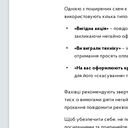
Однією з поширених схем є 
використовують кілька типов
«Вигідна акція»
– повідо
закликаючи негайно оф
«Ви виграли техніку»
– 
отримання просять опла
«На вас оформлюють к
для його «скасування» п
Фахівці рекомендують зверт
тиск із вимогами діяти нега
прохання повідомити реквізи
Щоб убезпечити себе, не по
посиланнями та припиняйте 