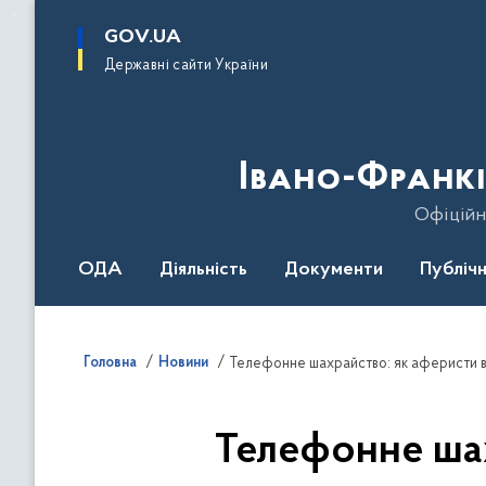
до
основного
GOV.UA
вмісту
Державні сайти України
Івано-Франкі
Офіційн
ОДА
Діяльність
Документи
Публічн
Головна
Новини
Телефонне шахрайство: як аферисти в
Телефонне шах