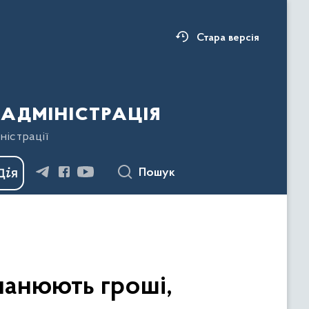
Стара версія
адміністрація
ністрації
Пошук
манюють гроші,