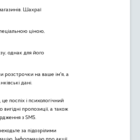
агазинів. Шахраї
пеціальною ціною,
у, однак для його
 розстрочки на ваше ім'я, а
ківські дані.
це поспіх і психологічний
 вигідні пропозиції, а також
ердження з SMS.
еходьте за підозрілими
цію. Інформацію про акції,