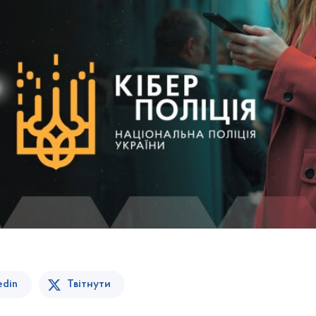
edin
Твітнути