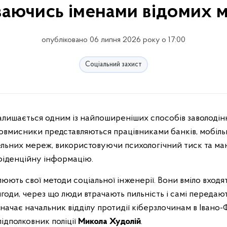
аючись іменами відомих м
опубліковано 06 липня 2026 року о 17:00
Соціальний захист
ловмисники представляються працівниками банків, мобіль
ельних мереж, використовуючи психологічний тиск та ман
фіденційну інформацію.
ють свої методи соціальної інженерії. Вони вміло входя
игоди, через що люди втрачають пильність і самі передают
азначає начальник відділу протидії кіберзлочинам в Івано-
підполковник поліції
Микола Худолій
.