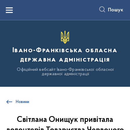
до
основного
Пошук
вмісту
Menu
Івано-Франківська обласна
державна адміністрація
Офіційний вебсайт Івано-Франківської обласної
державної адміністрації
Новини
Світлана Онищук привітала