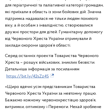
для геріатричної та паліативної категорії громадян,
які приїхали в область із зони бойових дій. Значна
підтримка надавалася не тільки людям похилого
віку, а й особам з інвалідністю, створювалися
дружні простори для дітей. Гуманітарну допомогу
від Червоного Хреста України отримували й
заклади охорони здоров’я області.
Серед останніх проектів Товариства Червоного
Хреста – розшук військових, зниклих безвісти.
Детальніша інформація за посиланням
https://bit.ly/42sZz4S
«Щиро вдячні усім представникам Товариства
Червоного Хреста України за невтомну працю.
Бажаємо кожному червонохрестівцю здоров’я,
витримки, оптимізму і Перемоги. Нехай зроблене