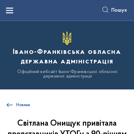
до
основного
Пошук
вмісту
Menu
Івано-Франківська обласна
державна адміністрація
Офіційний вебсайт Івано-Франківської обласної
державної адміністрації
Новини
Світлана Онищук привітала