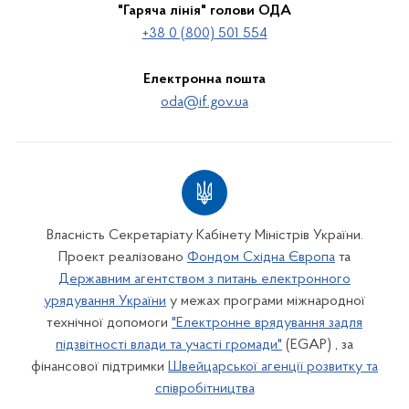
"Гаряча лінія" голови ОДА
+38 0 (800) 501 554
Електронна пошта
oda@if.gov.ua
Власність Секретаріату Кабінету Міністрів України.
Проект реалізовано
Фондом Східна Європа
та
Державним агентством з питань електронного
урядування України
у межах програми міжнародної
технічної допомоги
"Електронне врядування задля
підзвітності влади та участі громади"
(EGAP) , за
фінансової підтримки
Швейцарської агенції розвитку та
співробітництва