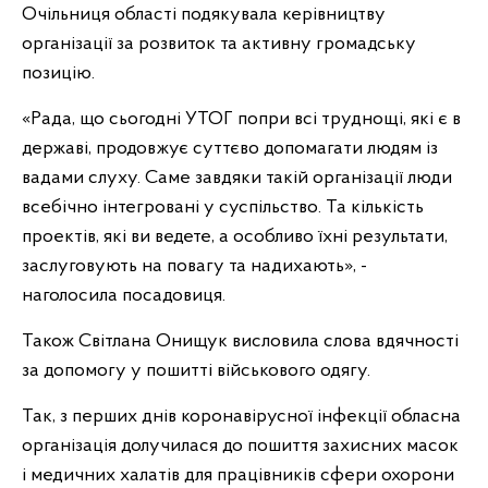
Очільниця області подякувала керівництву
організації за розвиток та активну громадську
позицію.
«Рада, що сьогодні УТОГ попри всі труднощі, які є в
державі, продовжує суттєво допомагати людям із
вадами слуху. Саме завдяки такій організації люди
всебічно інтегровані у суспільство. Та кількість
проектів, які ви ведете, а особливо їхні результати,
заслуговують на повагу та надихають», -
наголосила посадовиця.
Також Світлана Онищук висловила слова вдячності
за допомогу у пошитті військового одягу.
Так, з перших днів коронавірусної інфекції обласна
організація долучилася до пошиття захисних масок
і медичних халатів для працівників сфери охорони