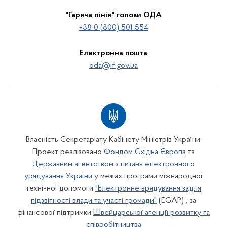
"Гаряча лінія" голови ОДА
+38 0 (800) 501 554
Електронна пошта
oda@if.gov.ua
Власність Секретаріату Кабінету Міністрів України.
Проект реалізовано
Фондом Східна Європа
та
Державним агентством з питань електронного
урядування України
у межах програми міжнародної
технічної допомоги
"Електронне врядування задля
підзвітності влади та участі громади"
(EGAP) , за
фінансової підтримки
Швейцарської агенції розвитку та
співробітництва