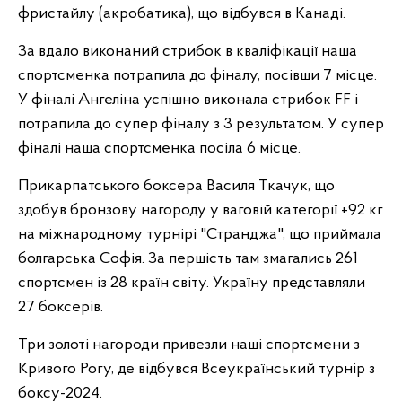
фристайлу (акробатика), що відбувся в Канаді.
За вдало виконаний стрибок в кваліфікації наша
спортсменка потрапила до фіналу, посівши 7 місце.
У фіналі Ангеліна успішно виконала стрибок FF і
потрапила до супер фіналу з 3 результатом. У супер
фіналі наша спортсменка посіла 6 місце.
Прикарпатського боксера Василя Ткачук, що
здобув бронзову нагороду у ваговій категорії +92 кг
на міжнародному турнірі "Странджа", що приймала
болгарська Софія. За першість там змагались 261
спортсмен із 28 країн світу. Україну представляли
27 боксерів.
Три золоті нагороди привезли наші спортсмени з
Кривого Рогу, де відбувся Всеукраїнський турнір з
боксу-2024.