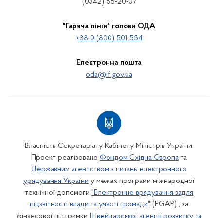
(0342) 55-20-07
"Гаряча лінія" голови ОДА
+38 0 (800) 501 554
Електронна пошта
oda@if.gov.ua
Власність Секретаріату Кабінету Міністрів України.
Проект реалізовано
Фондом Східна Європа
та
Державним агентством з питань електронного
урядування України
у межах програми міжнародної
технічної допомоги
"Електронне врядування задля
підзвітності влади та участі громади"
(EGAP) , за
фінансової підтримки
Швейцарської агенції розвитку та