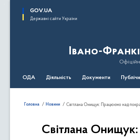
до
основного
GOV.UA
вмісту
Державні сайти України
Івано-Франкі
Офіційн
ОДА
Діяльність
Документи
Публічн
Головна
Новини
Світлана Онищук: Працюємо над покра
Світлана Онищук: