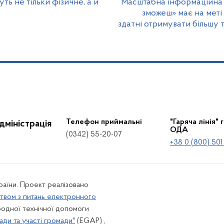
ть не тільки фізичне, а й
Масштабна інформаційна к
зможеш» має на меті
здатні отримувати більшу 
Телефон приймальні
"Гаряча лінія" 
дміністрація
ОДА
(0342) 55-20-07
+38 0 (800) 501
країни. Проект реалізовано
твом з питань електронного
одної технічної допомоги
ади та участі громади"
(EGAP) ,