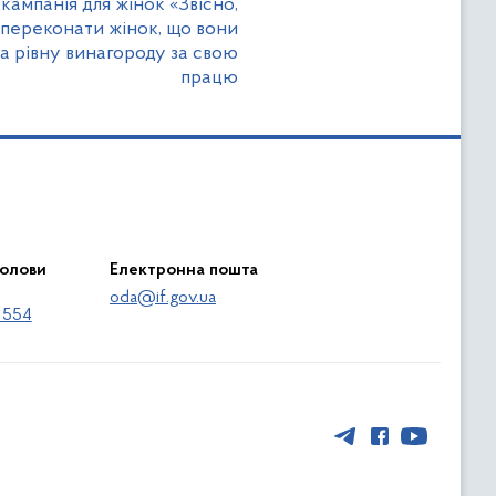
ампанія для жінок «Звісно,
 переконати жінок, що вони
та рівну винагороду за свою
працю
голови
Електронна пошта
oda@if.gov.ua
 554