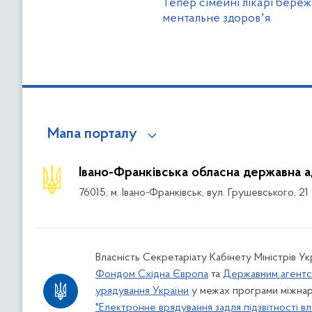
Тепер сімейні лікарі бережу
ментальне здоровʼя
Мапа порталу
Івано-Франківська обласна державна а
76015, м. Івано-Франківськ, вул. Грушевського, 21
Власність Секретаріату Кабінету Міністрів У
Фондом Східна Європа
та
Державним агентс
урядування України
у межах програми міжнар
"Електронне врядування задля підзвітності вл