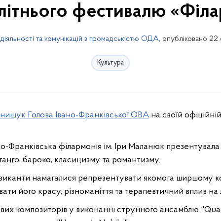
літнього фестивалю «Філа
діяльності та комунікацій з громадськістю ОДА
, опубліковано 22
Культура
Онищук Голова Івано-Франківської ОВА
на своїй офіційній
но-Франківська філармонія ім. Іри Маланюк презентувал
танго, бароко, класицизму та романтизму.
зиканти намагалися репрезентувати
якомога ширшому к
ати його красу, різноманіття та терапевтичний вплив на
тових композиторів у виконанні струнного ансамблю "Qua