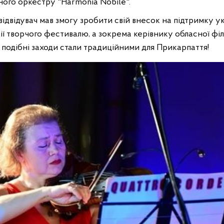
рного оркестру "Harmonia Nobile".
ідвідувач мав змогу зробити свій внесок на підтримку у
ції творчого фестивалю, а зокрема керівнику обласної ф
 подібні заходи стали традиційними для Прикарпаття!