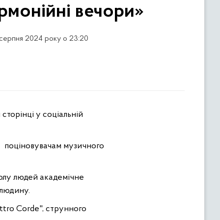
рмонійні вечори»
 серпня 2024 року о 23:20
 сторінці у соціальній
а поціновувачам музичного
олу людей академічне
 людину.
ttro Corde", струнного