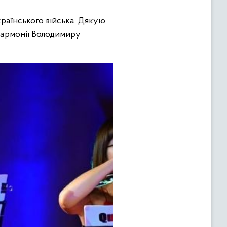
країнського війська. Дякую
ілармонії Володимиру