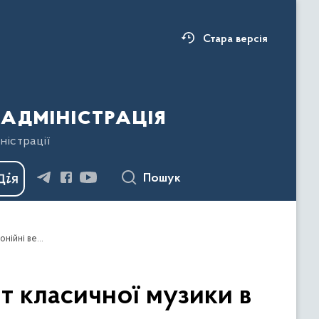
Стара версія
адміністрація
ністрації
Пошук
Сотні прикарпатців мали нагоду поринути у світ класичної музики в рамках першого літнього фестивалю «Філармонійні вечори»
т класичної музики в