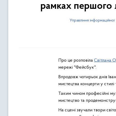
рамках першого 
Управління інформаційної 
Про це розповіла
Світлана 
мережі "Фейсбук".
Впродовж чотирьох днів Іва
мистецтва концерти у стилі 
Таким чином професійні му
мистецтво та продемонструв
На сцені звучали твори сві