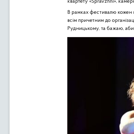
квартету «Spravzhni», каме
В рамках фестивалю кожен в
всім причетним до організа
Рудницькому, та бажаю, аби