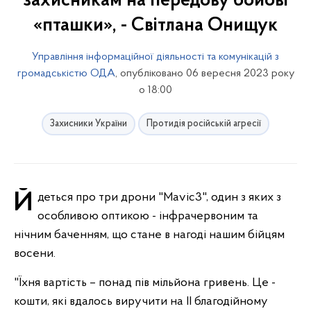
захисникам на передову бойові
«пташки», - Світлана Онищук
Управління інформаційної діяльності та комунікацій з
громадськістю ОДА
, опубліковано 06 вересня 2023 року
о 18:00
Захисники України
Протидія російській агресії
Йдеться про три дрони "Маvіc3", один з яких з
особливою оптикою - інфрачервоним та
нічним баченням, що стане в нагоді нашим бійцям
восени.
"Їхня вартість – понад пів мільйона гривень. Це -
кошти, які вдалось виручити на ІІ благодійному