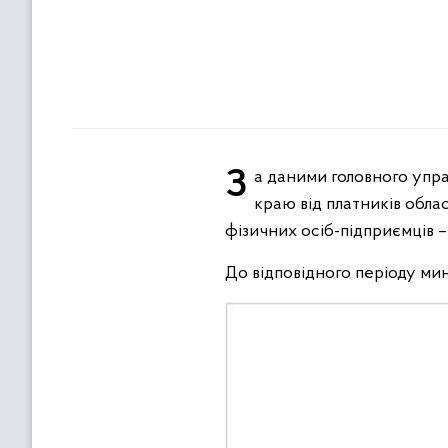
За даними головного управління Пенсійного фонду України в Івано-Франківській області, до бюджету ПФУ
краю від платників обла
фізичних осіб-підприємців –
До відповідного періоду мин