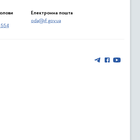
голови
Електронна пошта
oda@if.gov.ua
 554