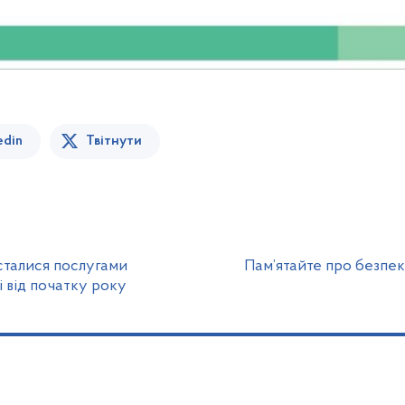
edin
Твітнути
сталися послугами
Пам’ятайте про безпе
 від початку року