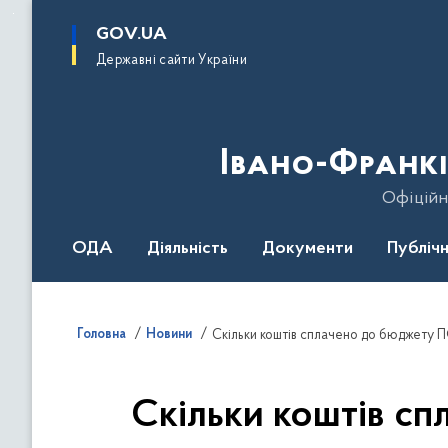
до
основного
GOV.UA
вмісту
Державні сайти України
Івано-Франкі
Офіційн
ОДА
Діяльність
Документи
Публічн
Головна
Новини
Скільки коштів сплачено до бюджету П
Скільки коштів сп