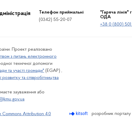
Телефон приймальні
"Гаряча лінія" 
дміністрація
ОДА
(0342) 55-20-07
+38 0 (800) 501
країни. Проект реалізовано
твом з питань електронного
одної технічної допомоги
ади та участі громади"
(EGAP) ,
 розвитку та співробітництва
 маєте зауваження або
@kmu.gov.ua
розробник порталу
e Commons Attribution 4.0