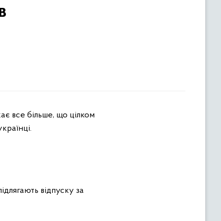
в
країнці.
підлягають відпуску за