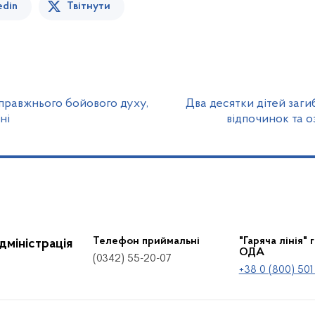
edin
Твітнути
справжнього бойового духу,
Два десятки дітей заги
ні
відпочинок та 
Телефон приймальні
"Гаряча лінія" 
дміністрація
ОДА
(0342) 55-20-07
+38 0 (800) 501