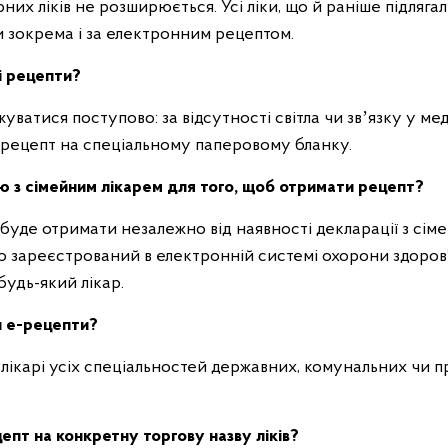
их ліків не розширюється. Усі ліки, що й раніше підляга
и зокрема і за електронним рецептом.
і рецепти?
ватися поступово: за відсутності світла чи звʼязку у меди
 рецепт на спеціальному паперовому бланку.
ю з сімейним лікарем для того, щоб отримати рецепт?
уде отримати незалежно від наявності декларації з сім
о зареєстрований в електронній системі охорони здоров’
будь-який лікар.
и е-рецепти?
ікарі усіх спеціальностей державних, комунальних чи при
епт на конкретну торгову назву ліків?