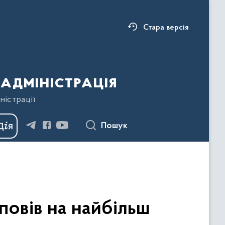
Стара версія
адміністрація
ністрації
Пошук
повів на найбільш