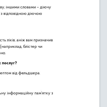
ву, іншими словами – діючу
 з відповідною діючою
ть ліків, аніж вам призначив
(наприклад, блістер чи
бно.
х послуг?
цептом від фельдшера.
льну інформаційну пам’ятку з