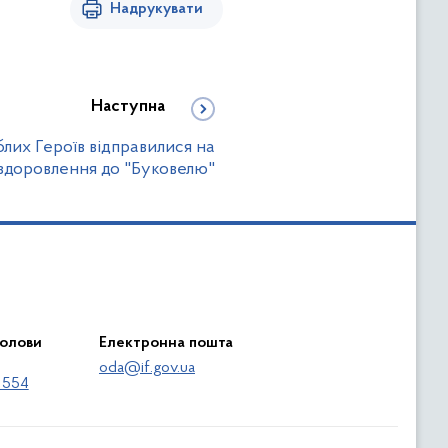
Надрукувати
Наступна
блих Героїв відправилися на
оздоровлення до "Буковелю"
голови
Електронна пошта
oda@if.gov.ua
 554