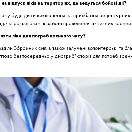
а відпуск ліків на територіях, де ведуться бойові дії?
 стану буде діяти виключення на придбання рецептурних лі
, які розташовані в районі проведення активних воєнних
ляти ліки для потреб воєнного часу?
розділи Збройних сил, а також залучені волонтерські та бл
оптово безпосередньо у дистрибʼюторів для потреб воєнн