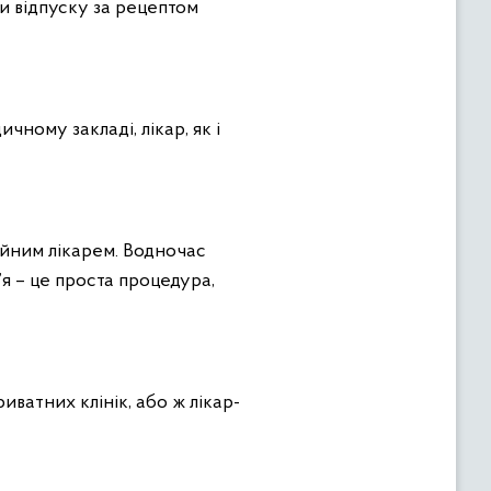
ли відпуску за рецептом
чному закладі, лікар, як і
ейним лікарем. Водночас
я – це проста процедура,
ватних клінік, або ж лікар-