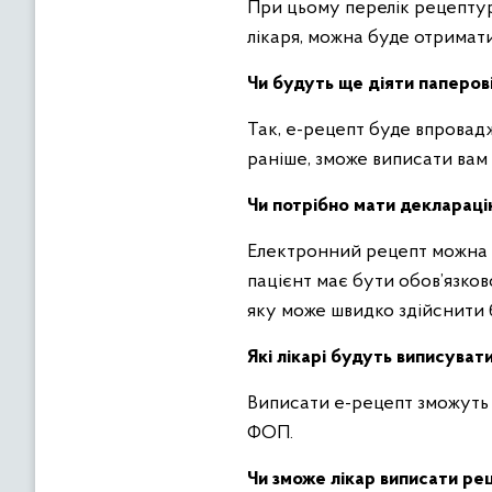
При цьому перелік рецептурн
лікаря, можна буде отримат
Чи будуть ще діяти паперов
Так, е-рецепт буде впроваджу
раніше, зможе виписати вам
Чи потрібно мати деклараці
Електронний рецепт можна б
пацієнт має бути обов’язков
яку може швидко здійснити 
Які лікарі будуть виписуват
Виписати е-рецепт зможуть л
ФОП.
Чи зможе лікар виписати рец