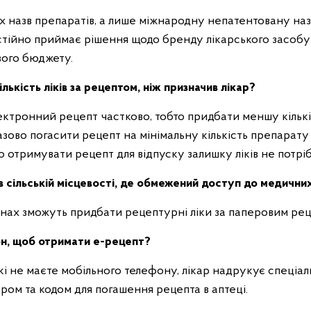
их назв препаратів, а лише міжнародну непатентовану наз
стійно приймає рішення щодо бренду лікарського засобу
вого бюджету.
ькість ліків за рецептом, ніж призначив лікар?
ектронний рецепт частково, тобто придбати меншу кількіс
азово погасити рецепт на мінімальну кількість препарату 
 отримувати рецепт для відпуску залишку ліків не потрі
в сільській місцевості, де обмежений доступ до медични
онах зможуть придбати рецептурні ліки за паперовим ре
он, щоб отримати е-рецепт?
зькі не маєте мобільного телефону, лікар надрукує спеціа
ром та кодом для погашення рецепта в аптеці.