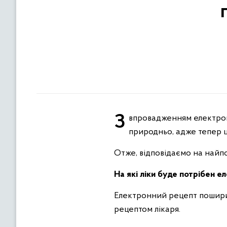
З впровадженням електронного рецепта на всі рецептурні препарати питань виникає все більше, що цілком
природньо, адже тепер ц
Отже, відповідаємо на найпо
На які ліки буде потрібен 
Електронний рецепт поширить
рецептом лікаря.