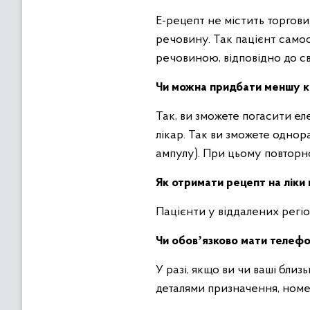
Е-рецепт не містить торгов
речовину. Так пацієнт само
речовиною, відповідно до с
Чи можна придбати меншу кіл
Так, ви зможете погасити ел
лікар. Так ви зможете однор
ампулу). При цьому повторно
Як отримати рецепт на ліки 
Пацієнти у віддалених регі
Чи обовʼязково мати телеф
У разі, якщо ви чи ваші бли
деталями призначення, номе