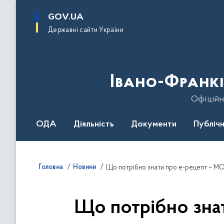
до
основного
GOV.UA
вмісту
Державні сайти України
Івано-Франкі
Офіційн
ОДА
Діяльність
Документи
Публічн
Головна
Новини
Що потрібно знати про е-рецепт – МОЗ
Що потрібно знат