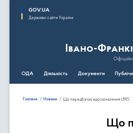
до
основного
GOV.UA
вмісту
Державні сайти України
Івано-Франкі
Офіційн
ОДА
Діяльність
Документи
Публічн
Головна
Новини
Що передбачає вдосконалення URIS
Що п