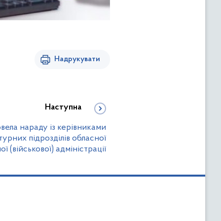
Надрукувати
Наступна
вела нараду із керівниками
урних підрозділів обласної
ї (військової) адміністрації