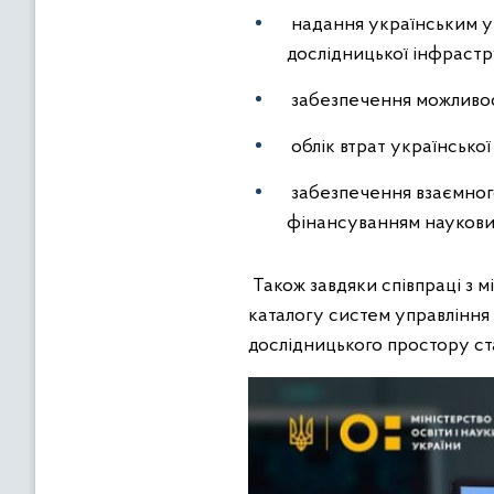
надання українським у
дослідницької інфрастр
забезпечення можливост
облік втрат українсько
забезпечення взаємного
фінансуванням наукови
Також завдяки співпраці з
каталогу систем управління
дослідницького простору с