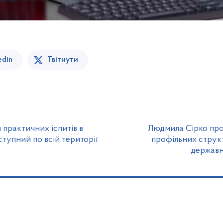
edin
Твітнути
 практичних іспитів в
Людмила Сірко про
тупний по всій території
профільних структ
державно