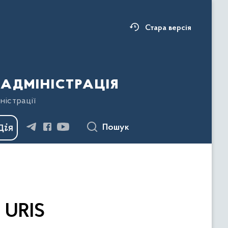
Стара версія
адміністрація
ністрації
Пошук
 URIS