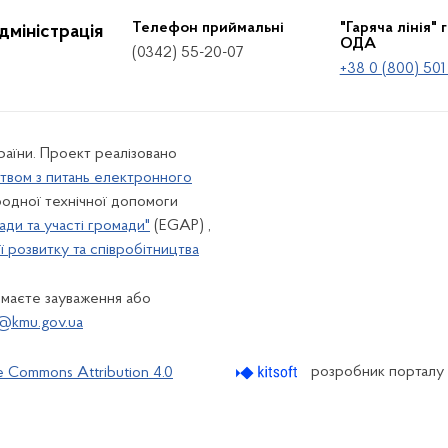
Телефон приймальні
"Гаряча лінія" 
дміністрація
ОДА
(0342) 55-20-07
+38 0 (800) 501
країни. Проект реалізовано
твом з питань електронного
одної технічної допомоги
ади та участі громади"
(EGAP) ,
 розвитку та співробітництва
 маєте зауваження або
@kmu.gov.ua
розробник порталу
e Commons Attribution 4.0