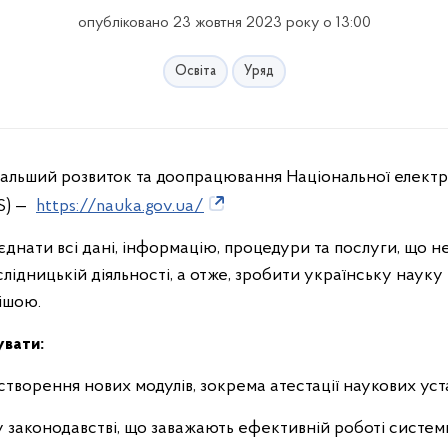
опубліковано 23 жовтня 2023 року о 13:00
Освіта
Уряд
альший розвиток та доопрацювання Національної електр
S) —
https://nauka.gov.ua/
єднати всі дані, інформацію, процедури та послуги, що н
слідницькій діяльності, а отже, зробити українську науку
ішою.
кувати:
створення нових модулів, зокрема атестації наукових уст
у законодавстві, що заважають ефективній роботі систем