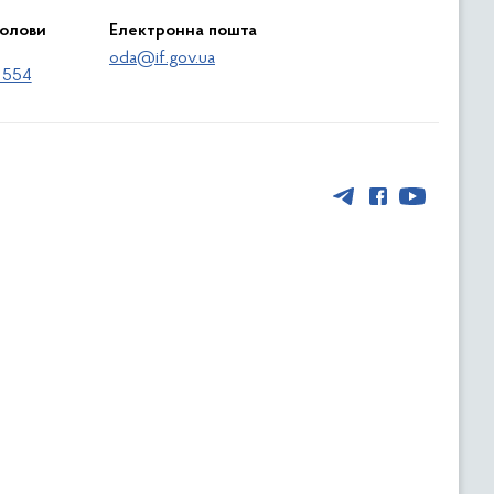
голови
Електронна пошта
oda@if.gov.ua
 554