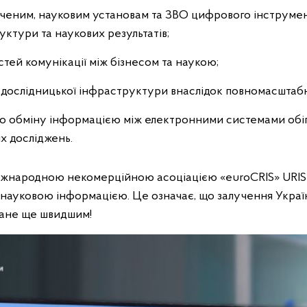
ченим, науковим установам та ЗВО цифрового інструмент
уктури та наукових результатів;
ей комунікації між бізнесом та наукою;
ї дослідницької інфраструктури внаслідок повномасштаб
 обміну інформацією між електронними системами обігу 
х досліджень.
 міжнародною некомерційною асоціацією «euroCRIS» URIS
 науковою інформацією. Це означає, що залучення Украї
тане ще швидшим!