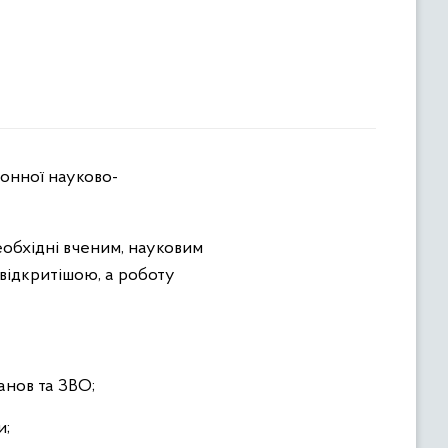
онної науково-
еобхідні вченим, науковим
 відкритішою, а роботу
анов та ЗВО;
и;