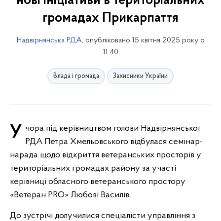
нові ініціативи в територіальних
громадах Прикарпаття
Надвірнянська РДА
, опубліковано 15 квітня 2025 року о
11:40
Влада і громада
Захисники України
Учора під керівництвом голови Надвірнянської
РДА Петра Хмельовського відбулася семінар-
нарада щодо відкриття ветеранських просторів у
територіальних громадах району за участі
керівниці обласного ветеранського простору
«Ветеран PRO» Любові Василів.
До зустрічі долучилися спеціалісти управління з