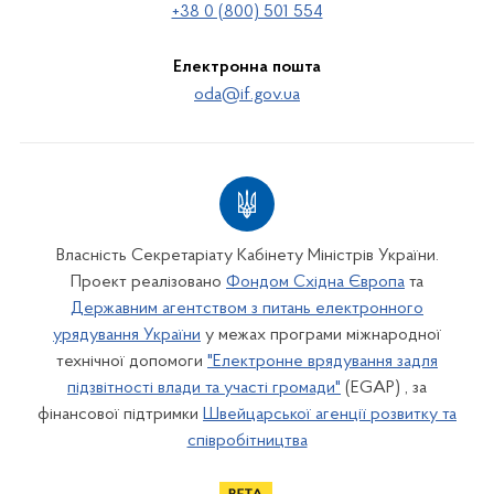
+38 0 (800) 501 554
Електронна пошта
oda@if.gov.ua
Власність Секретаріату Кабінету Міністрів України.
Проект реалізовано
Фондом Східна Європа
та
Державним агентством з питань електронного
урядування України
у межах програми міжнародної
технічної допомоги
"Електронне врядування задля
підзвітності влади та участі громади"
(EGAP) , за
фінансової підтримки
Швейцарської агенції розвитку та
співробітництва