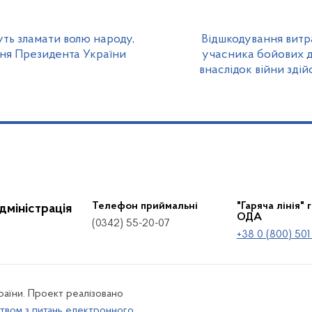
уть зламати волю народу,
Відшкодування витра
ння Президента України
учасника бойових ді
внаслідок війни зді
Телефон приймальні
"Гаряча лінія" 
дміністрація
ОДА
(0342) 55-20-07
+38 0 (800) 501
країни. Проект реалізовано
твом з питань електронного