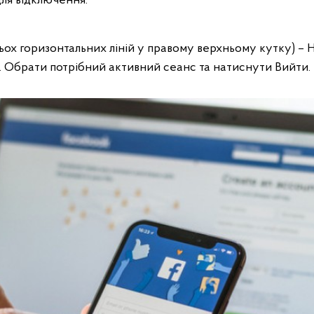
для відключення.
рьох горизонтальних ліній у правому верхньому кутку) – 
с. Обрати потрібний активний сеанс та натиснути Вийти.