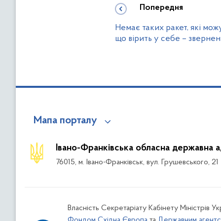
Попередня
Немає таких ракет, які мож
що вірить у себе – зверне
Мапа порталу
Івано-Франківська обласна державна а
76015, м. Івано-Франківськ, вул. Грушевського, 21
Власність Секретаріату Кабінету Міністрів У
Фондом Східна Європа
та
Державним агентс