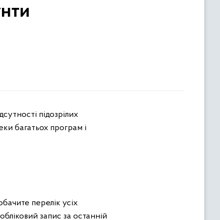
унти
еки багатьох програм і
обачите перелік усіх
 обліковий запис за останній