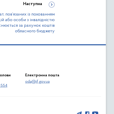
Наступна
т, пов’язаних із похованням
й або особи з інвалідністю
йснюється за рахунок коштів
обласного бюджету
голови
Електронна пошта
oda@if.gov.ua
 554