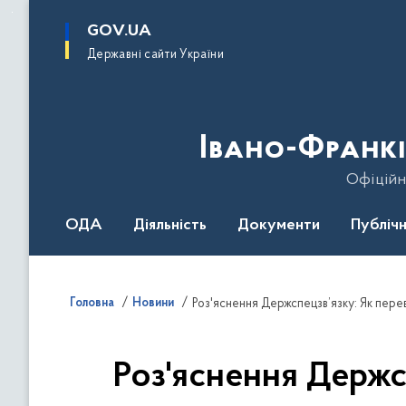
до
основного
GOV.UA
вмісту
Державні сайти України
Івано-Франкі
Офіційн
ОДА
Діяльність
Документи
Публічн
Головна
Новини
Роз'яснення Держспецзв’язку: Як перев
Роз'яснення Держсп