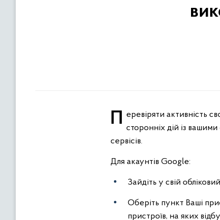
вик
Перевіряти активність своїх акаунтів потрібно регулярно, щоб пересвідчитися у відсутності підозрілих
сторонніх дій із вашими
сервісів.
Для акаунтів Google:
Зайдіть у свій облікови
Оберіть пункт Ваші прис
пристроїв, на яких відб