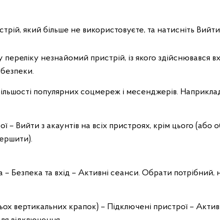
трій, який більше не використовуєте, та натисніть Вийти
 переліку незнайомий пристрій, із якого здійснювався вх
 безпеки.
 більшості популярних соцмереж і месенджерів. Наприклад
 – Вийти з акаунтів на всіх пристроях, крім цього (або 
вершити).
 – Безпека та вхід – Активні сеанси. Обрати потрібний, 
рьох вертикальних крапок) – Підключені пристрої – Актив