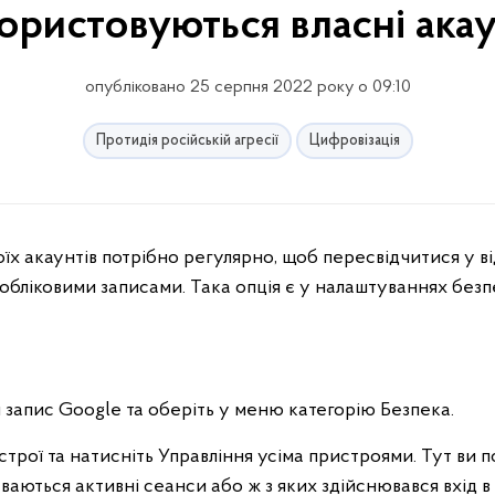
ористовуються власні ака
опубліковано 25 серпня 2022 року о 09:10
Протидія російській агресії
Цифровізація
 обліковими записами. Така опція є у налаштуваннях безп
й запис Google та оберіть у меню категорію Безпека.
трої та натисніть Управління усіма пристроями. Тут ви п
уваються активні сеанси або ж з яких здійснювався вхід в