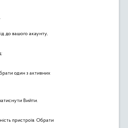
.
ід до вашого акаунту,
:
обрати один з активних
натиснути Вийти.
ність пристроїв. Обрати