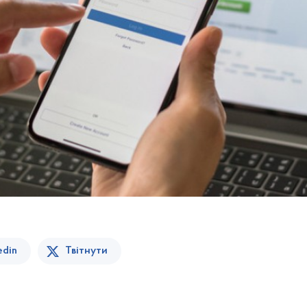
edin
Твітнути