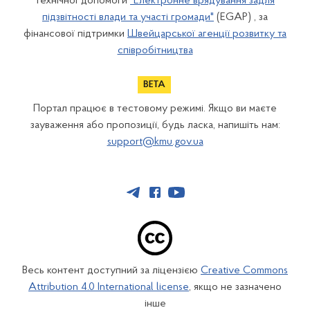
технічної допомоги
"Електронне врядування задля
підзвітності влади та участі громади"
(EGAP) , за
фінансової підтримки
Швейцарської агенції розвитку та
співробітництва
Портал працює в тестовому режимі. Якщо ви маєте
зауваження або пропозиції, будь ласка, напишіть нам:
support@kmu.gov.ua
Весь контент доступний за ліцензією
Creative Commons
Attribution 4.0 International license
, якщо не зазначено
інше