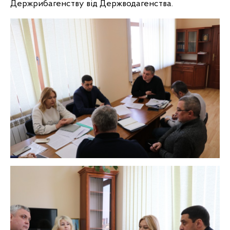
Держрибагенству від Держводагенства.