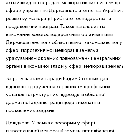
якнайшвидшої передачі меліоративних систем до
сфери управління Державного агентства України з
розвитку меліорації, рибного господарства та
продовольчих програм. Також наголосив на
виконання водогосподарськими організаціями
Держводагенства в області вимог законодавства у
сфері гідротехнічної меліорації земель з
урахуванням окремих повноважень центральних
органів виконавчої влади у сфері меліорації земель.
За результатами наради Вадим Созоник дав
відповідні доручення керівникам профільних
установ і структурних підрозділів обласної
державної адміністрації щодо виконання
поставлених завдань.
Довідково: У рамках реформи у сфері
гідротехнічної меліорації земель, передбаченої