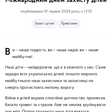
Міжнародним днем захисту дітей
опубліковано 01 червня 2024 року о 13:15
Захист дітей
Привітання
Ви – наша гордість, ви – наша надія, ви – наше
майбутнє!
Наші діти – найдорожче, що є в кожного з нас. Саме
заради всіх українських дітей, їхнього мирного
майбутнього наші захисники та захисниці на
смерть протистоять лютому ворогу.
Війна в дітей вкрала спокійне дитинство, принесла
багато тривог та страхів. Але не змогла зруйнувати
їхні мрії. Попри труднощі наші діти вчаться,