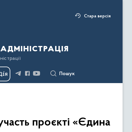
Стара версія
адміністрація
ністрації
Пошук
участь проєкті «Єдина