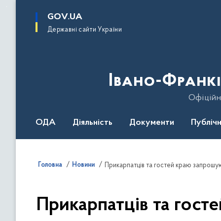
до
основного
GOV.UA
вмісту
Державні сайти України
Івано-Франкі
Офіційн
ОДА
Діяльність
Документи
Публічн
Головна
Новини
Прикарпатців та гостей краю запрошую
Прикарпатців та гост