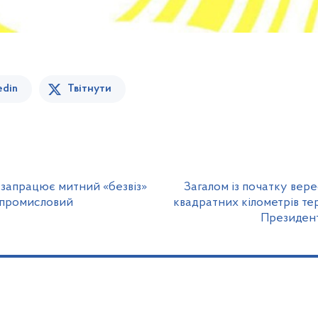
edin
Твітнути
я запрацює митний «безвіз»
Загалом із початку вер
— промисловий
квадратних кілометрів те
Президент