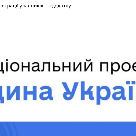
єстрації учасників – в додатку.