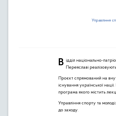
Управління с
Відділ національно-патріотичного виховання Мінмолодьспорту разом з Університетом Григорія Сковороди в
Переяславі реалізовують
Проєкт спрямований на внут
існування української нації
програма якого містить лекці
Управління спорту та молоді
до заходу
.