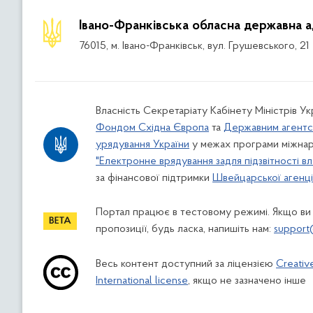
Івано-Франківська обласна державна а
76015, м. Івано-Франківськ, вул. Грушевського, 21
Власність Секретаріату Кабінету Міністрів У
Фондом Східна Європа
та
Державним агентс
урядування України
у межах програми міжнар
"Електронне врядування задля підзвітності вл
за фінансової підтримки
Швейцарської агенції
Портал працює в тестовому режимі. Якщо ви
пропозиції, будь ласка, напишіть нам:
support
Весь контент доступний за ліцензією
Creativ
International license
, якщо не зазначено інше