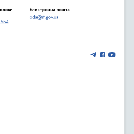
голови
Електронна пошта
oda@if.gov.ua
 554