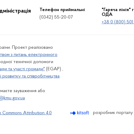
Телефон приймальні
"Гаряча лінія" 
дміністрація
ОДА
(0342) 55-20-07
+38 0 (800) 501
країни. Проект реалізовано
твом з питань електронного
одної технічної допомоги
ади та участі громади"
(EGAP) ,
 розвитку та співробітництва
 маєте зауваження або
@kmu.gov.ua
розробник порталу
e Commons Attribution 4.0