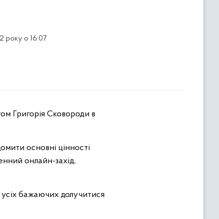
2 року о 16:07
омити основні цінності
денний онлайн-захід,
є
усіх бажаючих
долучитися