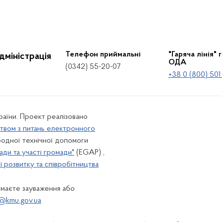
Телефон приймальні
"Гаряча лінія" 
дміністрація
ОДА
(0342) 55-20-07
+38 0 (800) 501
країни. Проект реалізовано
твом з питань електронного
одної технічної допомоги
ади та участі громади"
(EGAP) ,
 розвитку та співробітництва
 маєте зауваження або
@kmu.gov.ua