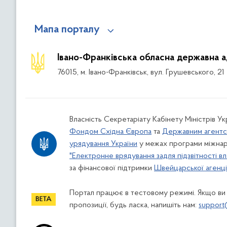
Мапа порталу
Івано-Франківська обласна державна а
76015, м. Івано-Франківськ, вул. Грушевського, 21
Власність Секретаріату Кабінету Міністрів У
Фондом Східна Європа
та
Державним агентс
урядування України
у межах програми міжнар
"Електронне врядування задля підзвітності вл
за фінансової підтримки
Швейцарської агенції
Портал працює в тестовому режимі. Якщо ви
пропозиції, будь ласка, напишіть нам:
support