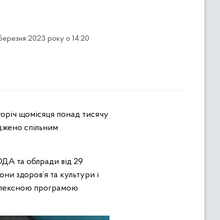
 березня 2023 року о 14:20
огоріч щомісяця понад тисячу
рджено спільним
ОДА та облради від 29
ни здоров’я та культури і
мплексною програмою