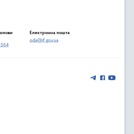
голови
Електронна пошта
oda@if.gov.ua
 554