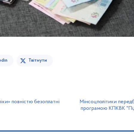
edin
Твітнути
 ліки» повністю безоплатні
Мінсоцполітики перед
програмою КПКВК "Пі