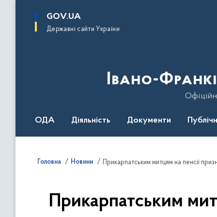
до
основного
GOV.UA
вмісту
Державні сайти України
Івано-Франкі
Офіційн
ОДА
Діяльність
Документи
Публічн
Головна
Новини
Прикарпатським митцям на пенсії приз
Прикарпатським мит