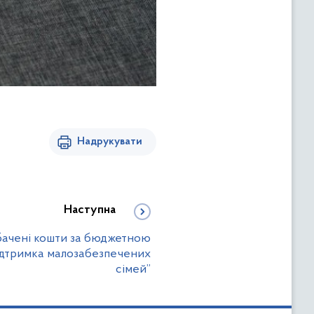
Надрукувати
Наступна
бачені кошти за бюджетною
дтримка малозабезпечених
сімей”