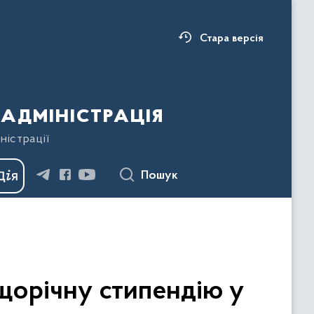
Стара версія
адміністрація
ністрації
Пошук
щорічну стипендію у