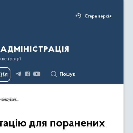
Стара версія
адміністрація
ністрації
Пошук
Прикарпатських медиків, які проводять реабілітацію для поранених військових, нагородили грамотами Головнокомандувача Збройних Сил України
ітацію для поранених