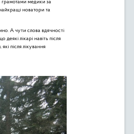
і грамотами медики за
 найкращі новатори та
но. А чути слова вдячності
о деякі лікарі навіть після
 які після лікування