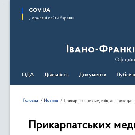
до
основного
GOV.UA
вмісту
Державні сайти України
Івано-Франкі
Офіційн
ОДА
Діяльність
Документи
Публічн
Головна
Новини
Прикарпатських меди