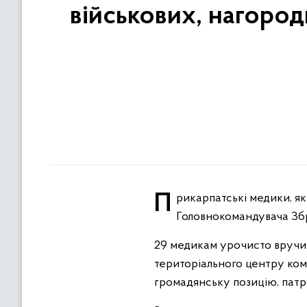
військових, нагоро
Прикарпатські медики, які займаються реабілітацією військовослужбовців, отримали грамоти
Головнокомандувача Зб
29 медикам урочисто вручив
територіального центру ком
громадянську позицію, патр