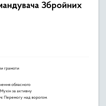
омандувача Збройних
ечення обласного
 Мухін за активну
ує Перемогу над ворогом.