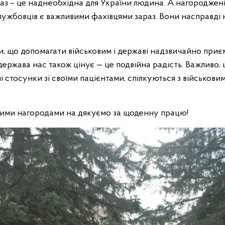
раз – це наднеобхідна для України людина. А нагороджен
лужбовців є важливими фахівцями зараз. Вони насправді
и, що допомагати військовим і державі надзвичайно приєм
 держава нас також цінує — це подвійна радість. Важливо, щ
стосунки зі своїми пацієнтами, спілкуються з військовим,
кими нагородами на дякуємо за щоденну працю!