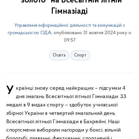
"золото" на Всесвітній літній
Гімназіаді
Управління інформаційної діяльності та комунікацій з
громадськістю ОДА
, опубліковано 31 жовтня 2024 року о
09:57
Освіта
Спорт
Українці знову серед найкращих – підсумки 4
дня змагань Всесвітньої літньої Гімназіади. 33
медалі в 9 видах спорту – здобуток учнівської
збірної України в четвертий змагальний день
Всесвітньої літньої Гімназіади в Бахрейні. Наші
спортсмени вибороли нагороди у боксі, вільній
боротьбі, плаванні, фехтуванні, спортивній і