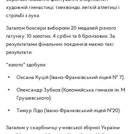
художній гімнастиці, тхеквондо, легкій атлетиці і
стрільбі з лука.
Загалом боксери вибороли 20 медалей різного
ґатунку: 10 золотих, 4 срібні та 6 бронзових. За
результатами фінальних поєдинків маємо такі
результати:
"золото" здобули:
Оксана Куцій (Івано-Франківський ліцей № 7);
Олександр Зубков (Коломийська гімназія ім. М.
Грушевського);
Тимур Лідо (Івано-Франківський ліцей №20).
Загалом у скарбничці учнівської збірної України