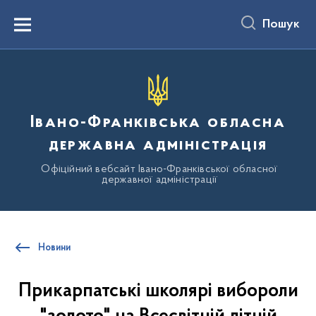
до
основного
Пошук
вмісту
Menu
Івано-Франківська обласна
державна адміністрація
Офіційний вебсайт Івано-Франківської обласної
державної адміністрації
Новини
Прикарпатські школярі вибороли