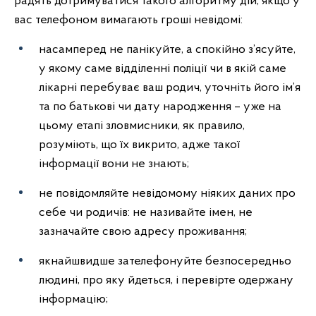
радять дотримуватися такого алгоритму дій, якщо у
вас телефоном вимагають гроші невідомі:
насамперед не панікуйте, а спокійно з’ясуйте,
у якому саме відділенні поліції чи в якій саме
лікарні перебуває ваш родич, уточніть його ім’я
та по батькові чи дату народження – уже на
цьому етапі зловмисники, як правило,
розуміють, що їх викрито, адже такої
інформації вони не знають;
не повідомляйте невідомому ніяких даних про
себе чи родичів: не називайте імен, не
зазначайте свою адресу проживання;
якнайшвидше зателефонуйте безпосередньо
людині, про яку йдеться, і перевірте одержану
інформацію;