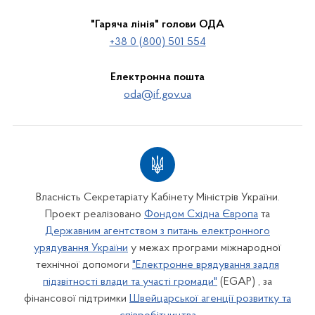
"Гаряча лінія" голови ОДА
+38 0 (800) 501 554
Електронна пошта
oda@if.gov.ua
Власність Секретаріату Кабінету Міністрів України.
Проект реалізовано
Фондом Східна Європа
та
Державним агентством з питань електронного
урядування України
у межах програми міжнародної
технічної допомоги
"Електронне врядування задля
підзвітності влади та участі громади"
(EGAP) , за
фінансової підтримки
Швейцарської агенції розвитку та