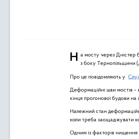
На мосту через Дністер біля села Устечко здійснюємо ремонт деформаційного шва крайньої берегової опори
з боку Тернопільщини (д
Про це повідомляють у
Служ
Деформаційні шви мостів – 
кінця прогонової будови на 
Належний стан деформаційних
коли треба заощаджувати ко
Одним із факторів нищення 