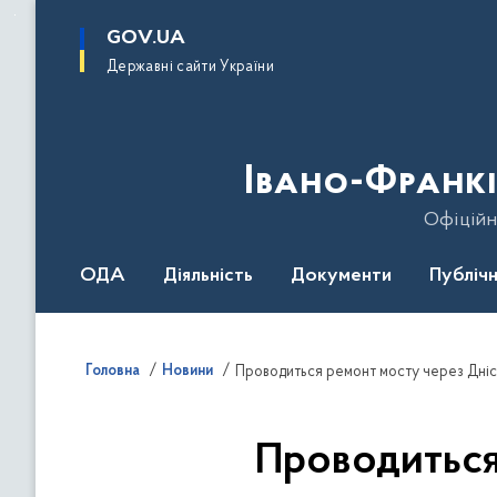
до
основного
GOV.UA
вмісту
Державні сайти України
Івано-Франкі
Офіційн
ОДА
Діяльність
Документи
Публічн
Головна
Новини
Проводиться ремонт мосту через Дніс
Проводиться