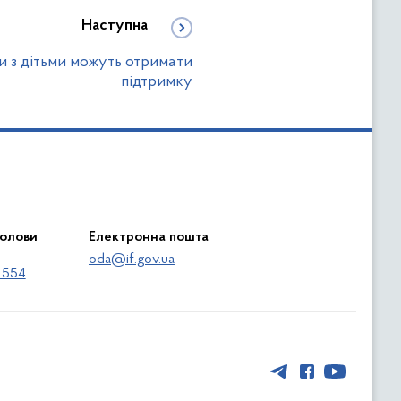
Наступна
и з дітьми можуть отримати
підтримку
голови
Електронна пошта
oda@if.gov.ua
 554