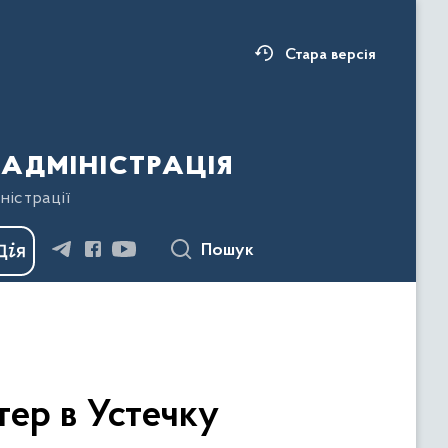
Стара версія
адміністрація
ністрації
Пошук
ер в Устечку