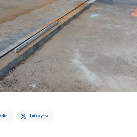
edin
Твітнути