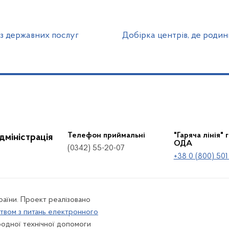
і з державних послуг
Добірка центрів, де родин
Телефон приймальні
"Гаряча лінія" 
дміністрація
ОДА
(0342) 55-20-07
+38 0 (800) 501
країни. Проект реалізовано
твом з питань електронного
одної технічної допомоги