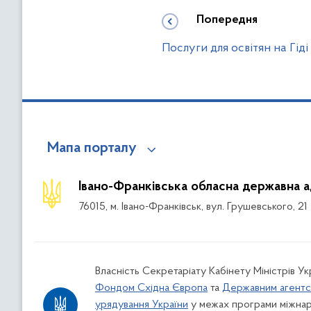
Попередня
Послуги для освітян на Гід
Мапа порталу
Івано-Франківська обласна державна а
76015, м. Івано-Франківськ, вул. Грушевського, 21
Власність Секретаріату Кабінету Міністрів У
Фондом Східна Європа
та
Державним агентс
урядування України
у межах програми міжнар