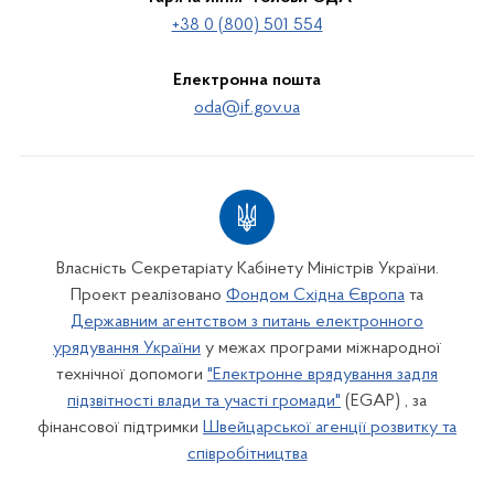
+38 0 (800) 501 554
Електронна пошта
oda@if.gov.ua
Власність Секретаріату Кабінету Міністрів України.
Проект реалізовано
Фондом Східна Європа
та
Державним агентством з питань електронного
урядування України
у межах програми міжнародної
технічної допомоги
"Електронне врядування задля
підзвітності влади та участі громади"
(EGAP) , за
фінансової підтримки
Швейцарської агенції розвитку та
співробітництва