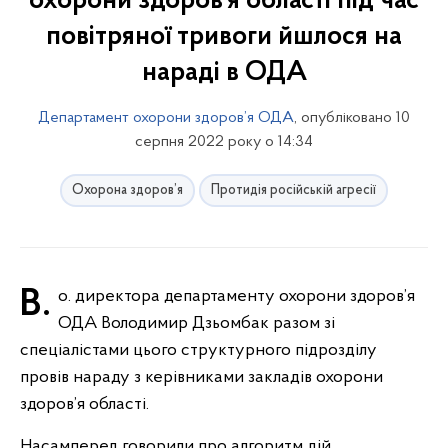
охорони здоров’я області під час
повітряної тривоги йшлося на
нараді в ОДА
Департамент охорони здоров’я ОДА
, опубліковано 10
серпня 2022 року о 14:34
Охорона здоров’я
Протидія російській агресії
В. о. директора департаменту охорони здоров’я
ОДА Володимир Дзьомбак разом зі
спеціалістами цього структурного підрозділу
провів нараду з керівниками закладів охорони
здоров’я області.
Насамперед говорили про алгоритм дій