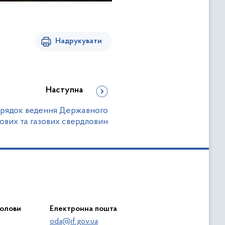
Надрукувати
Наступна
орядок ведення Державного
ових та газових свердловин
голови
Електронна пошта
oda@if.gov.ua