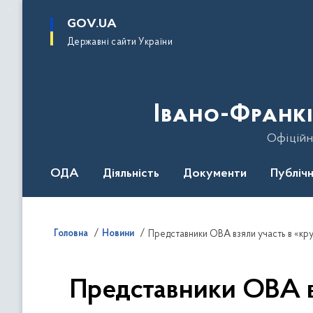
до
основного
GOV.UA
вмісту
Державні сайти України
Івано-Франкі
Офіційн
ОДА
Діяльність
Документи
Публічн
Головна
Новини
Представники ОВА вз