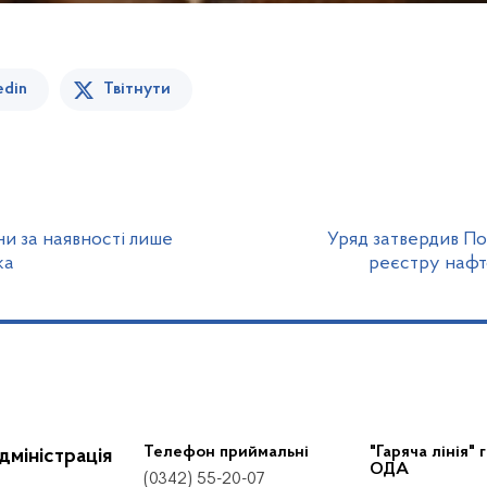
edin
Твітнути
ни за наявності лише
Уряд затвердив П
ка
реєстру нафт
Телефон приймальні
"Гаряча лінія" 
дміністрація
ОДА
(0342) 55-20-07