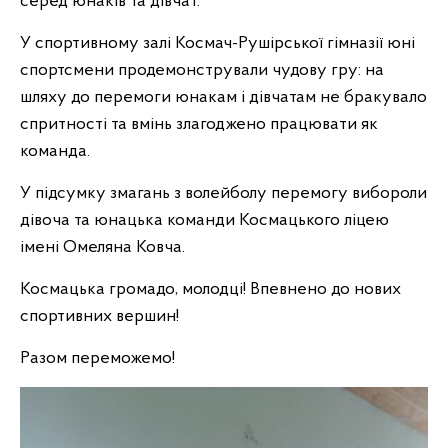
серед юнаків та дівчат.
У спортивному залі Космач-Рушірської гімназії юні
спортсмени продемонстрували чудову гру: на
шляху до перемоги юнакам і дівчатам не бракувало
спритності та вмінь злагоджено працювати як
команда.
У підсумку змагань з волейболу перемогу вибороли
дівоча та юнацька команди Космацького ліцею
імені Омеляна Ковча.
Космацька громадо, молодці! Впевнено до нових
спортивних вершин!
Разом переможемо!