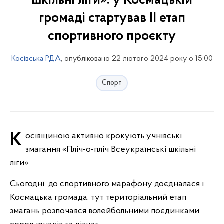
шкільні ліги»: у Космацькій
громаді стартував ІІ етап
спортивного проєкту
Косівська РДА
, опубліковано 22 лютого 2024 року о 15:00
Спорт
Косівщиною активно крокують учнівські
змагання «Пліч-о-пліч Всеукраїнські шкільні
ліги».
Сьогодні до спортивного марафону доєдналася і
Космацька громада: тут територіальний етап
змагань розпочався волейбольними поєдинками