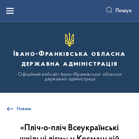
до
основного
Пошук
вмісту
Menu
Івано-Франківська обласна
державна адміністрація
Офіційний вебсайт Івано-Франківської обласної
державної адміністрації
Новини
«Пліч-о-пліч Всеукраїнські