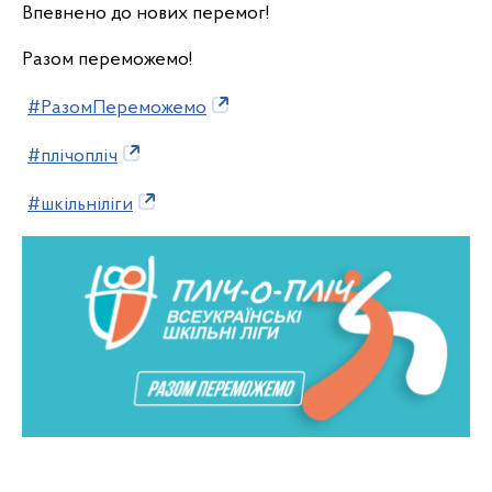
Впевнено до нових перемог!
Разом переможемо!
#РазомПереможемо
#плічопліч
#шкільніліги