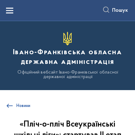
до
основного
Пошук
вмісту
Menu
Івано-Франківська обласна
державна адміністрація
Офіційний вебсайт Івано-Франківської обласної
державної адміністрації
Новини
«Пліч-о-пліч Всеукраїнські