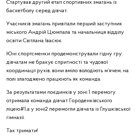
Стартував другий етап спортивних змагань із
баскетболу серед дівчат.
Учасників змагань привітали перший заступник
міського Андрій Цюмпала та начальниця відділу
освіти Світлана Івасюк.
Юні спортсменки продемонстрували гідну гру:
дівчатам не бракує спритності та чудової
координації рухів, вони вміло володіють м’ячем, на
полі злагоджено працюють як команда.
За результатами поєдинків у зоні 1 перемогу
отримала команда дівчат Городенківського
ліцею#1,а у зоні2 перемогли дівчата із Глушківської
гімназії.
Так тримати!