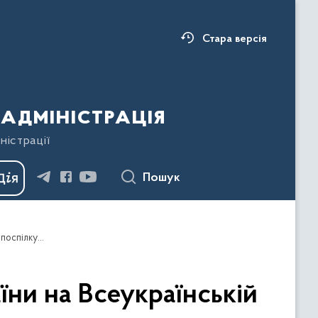
Стара версія
адміністрація
ністрації
Пошук
Після спільної молитви за мирне майбутнє України на Всеукраїнській прощі в Манявському скиті Світлана Онищук поспілкувалась з родинами полеглих Захисників і Захисниць
їни на Всеукраїнській