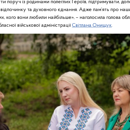
ти поруч із родинами полеглих Героїв, підтримувати, до
, відпочинку та духовного єднання. Адже пам’ять про на
х, кого вони любили найбільше», – наголосила голова об
бласної військової адміністрації
Світлана Онищук
.