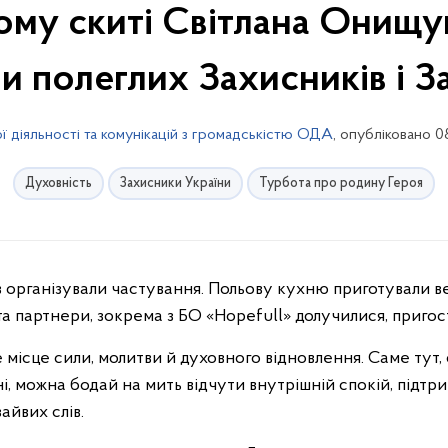
ому скиті Світлана Онищук
и полеглих Захисників і З
ї діяльності та комунікацій з громадськістю ОДА
, опубліковано 0
Духовність
Захисники України
Турбота про родину Героя
і та партнери, зокрема з БО «Hopefull» долучилися, приго
місце сили, молитви й духовного відновлення. Саме тут,
і, можна бодай на мить відчути внутрішній спокій, підтри
айвих слів.