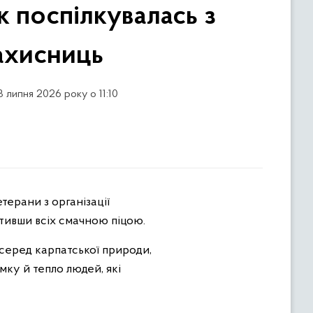
 поспілкувалась з
ахисниць
8 липня 2026 року о 11:10
стивши всіх смачною піцою.
 серед карпатської природи,
мку й тепло людей, які