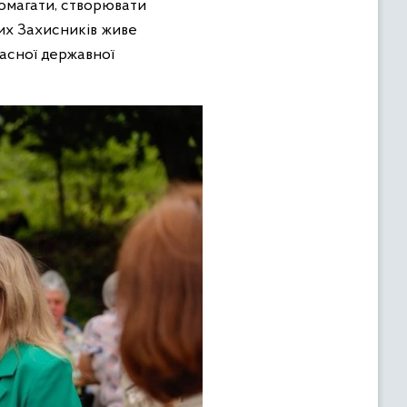
помагати, створювати
ших Захисників живе
ласної державної