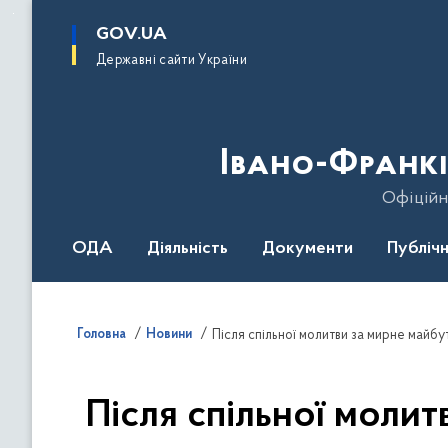
до
основного
GOV.UA
вмісту
Державні сайти України
Івано-Франкі
Офіційн
ОДА
Діяльність
Документи
Публічн
Головна
Новини
Після спільної молит