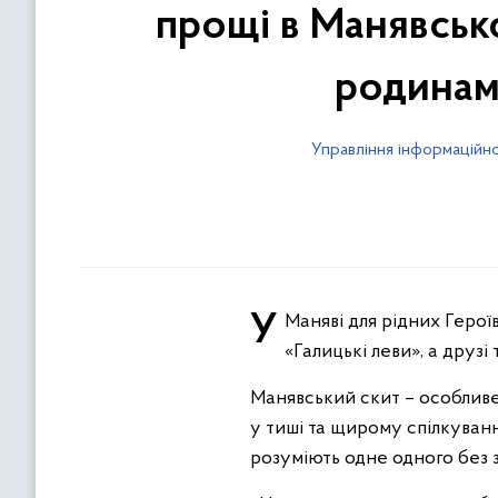
прощі в Манявськ
родинам
Управління інформаційно
У Маняві для рідних Героїв організували частування. Польову кухню приготували ветерани з організації
«Галицькі леви», а друз
Манявський скит – особливе 
у тиші та щирому спілкуванн
розуміють одне одного без з