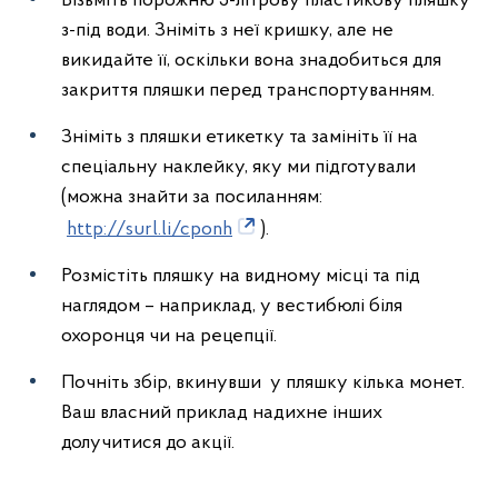
Візьміть порожню 5-літрову пластикову пляшку
з-під води. Зніміть з неї кришку, але не
викидайте її, оскільки вона знадобиться для
закриття пляшки перед транспортуванням.
Зніміть з пляшки етикетку та замініть її на
спеціальну наклейку, яку ми підготували
(можна знайти за посиланням:
http://surl.li/cponh
).
Розмістіть пляшку на видному місці та під
наглядом – наприклад, у вестибюлі біля
охоронця чи на рецепції.
Почніть збір, вкинувши у пляшку кілька монет.
Ваш власний приклад надихне інших
долучитися до акції.