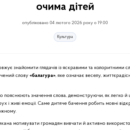
очима дітей
опубліковано 04 лютого 2026 року о 19:00
Культура
овжує знайомити глядачів із яскравими та колоритними сл
ячений слову
«балагура»
, яке означає веселу, життєраді
но пояснюють значення слова, демонструючи, як легко й 
рух і живі емоції. Саме дитяче бачення робить мовні від
ожному.
икана мотивувати громадян вивчати й активно використо