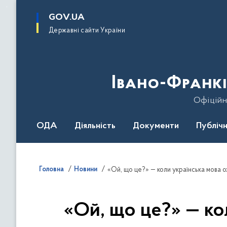
до
основного
GOV.UA
вмісту
Державні сайти України
Івано-Франкі
Офіційн
ОДА
Діяльність
Документи
Публічн
Головна
Новини
«Ой, що це?» — коли українська мова о
«Ой, що це?» — ко