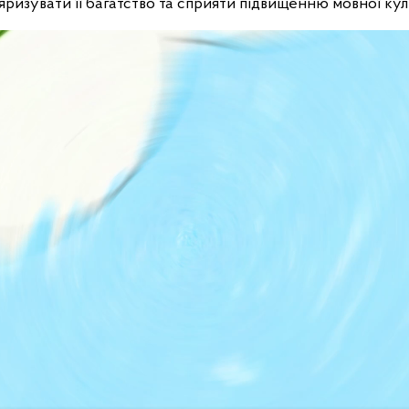
ризувати її багатство та сприяти підвищенню мовної кул