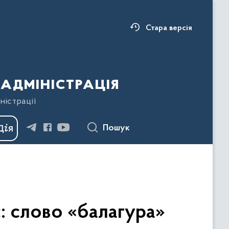
Стара версія
адміністрація
ністрації
Пошук
: слово «балагура»