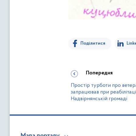
Поділитися
Link
Попередня
Простір турботи про ветера
запрацював при реабілітац
Надвірнянській громаді
Мапа порталу