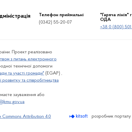
Телефон приймальні
"Гаряча лінія" 
дміністрація
ОДА
(0342) 55-20-07
+38 0 (800) 501
країни. Проект реалізовано
твом з питань електронного
одної технічної допомоги
ади та участі громади"
(EGAP) ,
 розвитку та співробітництва
 маєте зауваження або
@kmu.gov.ua
розробник порталу
e Commons Attribution 4.0