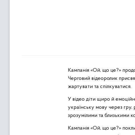
Кампанія «Ой, що це?» прод
Черговий відеоролик присв
жартувати та спілкуватися.
У відео діти щиро й емоцій
українську мову через гру, 
зрозумілими та близькими к
Кампанія «Ой, що це?» покл