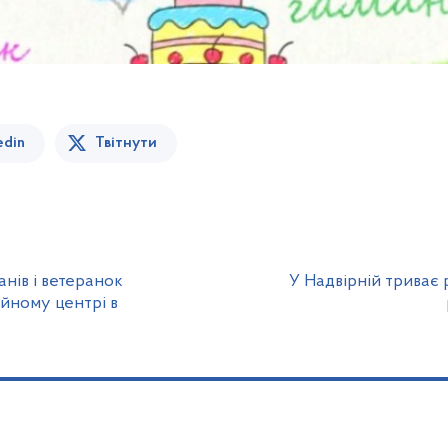
edin
Твітнути
нів і ветеранок
У Надвірній триває 
ійному центрі в