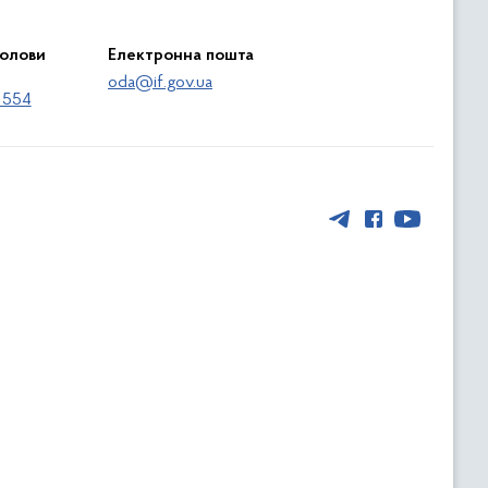
голови
Електронна пошта
oda@if.gov.ua
 554