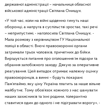
державної адміністрації – начальниця обласної
військової адміністрації Світлана Онищук.
«У той час, коли на війні щоденно гинуть наші
оборонці, а напруга в суспільстві зростає, такі речі
– неприпустимі, - наголосила Світлана Онищук. -
Мала розмову з керівництвом ГУ Національної
поліції в області. Вночі правоохоронні органи
затримали трьох чоловіків, причетних до бійки.
Вирішується питання про оголошення їм підозри та
обрання запобіжного заходу. Дякую за оперативне
реагування. Цей випадок отримає належну оцінку
правоохоронців, а винні – будуть покарані.
Пам’ятаймо, яку ціну Україна платить за наше вільне
майбутнє. Тому обов’язок кожного з нас шанувати
наших захисників та їхні родини, толерантно
ставитися один до одного і не підігравати ворогу», -