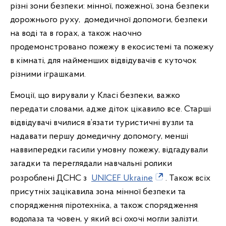
різні зони безпеки: мінної, пожежної, зона безпеки
дорожнього руху, домедичної допомоги, безпеки
на воді та в горах, а також наочно
продемонстровано пожежу в екосистемі та пожежу
в кімнаті, для найменших відвідувачів є куточок
різними іграшками.
Емоції, що вирували у Класі безпеки, важко
передати словами, адже діток цікавило все. Старші
відвідувачі вчилися в’язати туристичні вузли та
надавати першу домедичну допомогу, менші
наввипередки гасили умовну пожежу, відгадували
загадки та переглядали навчальні ролики
розроблені ДСНС з
UNICEF Ukraine
. Також всіх
присутніх зацікавила зона мінної безпеки та
спорядження піротехніка, а також спорядження
водолаза та човен, у який всі охочі могли залізти.