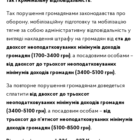
так і кримінальну відповідальність.
Так порушення громадянами законодавства про
оборону, мобілізаційну підготовку та мобілізацію
тягне за собою адміністративну відповідальність у
вигляді накладення штрафу на громадян від
ста до
двохсот неоподатковуваних мінімумів доходів
громадян (1700-3400 грн)
, а посадовими особами –
від двохсот до трьохсот неоподатковуваних
мінімумів доходів громадян (3400-5100 грн).
За повторне порушення громадянам доведеться
сплатити
від двохсот до трьохсот
неоподатковуваних мінімумів доходів громадян
(3400-5100 грн)
, а посадовим особам –
від
трьохсот до п’ятисот неоподатковуваних мінімумів
доходів громадян (5100-8500 грн).