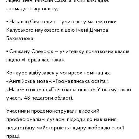
ліцею імені Миколи Сабата, який викладає
громадянську освіту;
▪️ Наталію Святкевич — учительку математики
Калуського наукового ліцею імені Дмитра
Бахматюка;
▪️ Сніжану Олексюк — учительку початкових класів
ліцею «Перша ластівка».
Конкурс відбувався у чотирьох номінаціях:
«Англійська мова», «Громадянська освіта»,
«Математика» та «Початкова освіта». У ньому взяли
участь 43 педагоги області.
Учасники продемонстрували високий
професіоналізм, сучасні підходи до навчання,
педагогічну майстерність і щиру любов до своєї
праці.