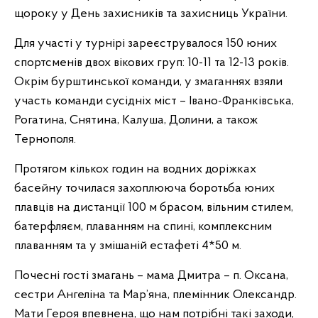
щороку у День захисників та захисниць України.
Для участі у турнірі зареєструвалося 150 юних
спортсменів двох вікових груп: 10-11 та 12-13 років.
Окрім бурштинської команди, у змаганнях взяли
участь команди сусідніх міст – Івано-Франківська,
Рогатина, Снятина, Калуша, Долини, а також
Тернополя.
Протягом кількох годин на водних доріжках
басейну точилася захоплююча боротьба юних
плавців на дистанції 100 м брасом, вільним стилем,
батерфляєм, плаванням на спині, комплексним
плаванням та у змішаній естафеті 4*50 м.
Почесні гості змагань – мама Дмитра – п. Оксана,
сестри Ангеліна та Мар’яна, племінник Олександр.
Мати Героя впевнена, що нам потрібні такі заходи,