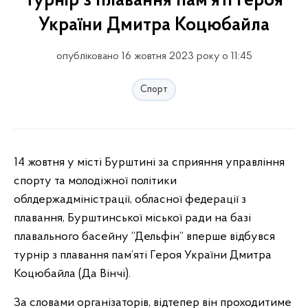
турнір з плавання пам’яті Героя
України Дмитра Коцюбайла
опубліковано 16 жовтня 2023 року о 11:45
Спорт
14 жовтня у місті Бурштині за сприяння управління
спорту та молодіжної політики
облдержадміністрації, обласної федерації з
плавання, Бурштинської міської ради на базі
плавального басейну “Дельфін” вперше відбувся
турнір з плавання пам’яті Героя України Дмитра
Коцюбайла (Да Вінчі).
За словами організаторів, відтепер він проходитиме